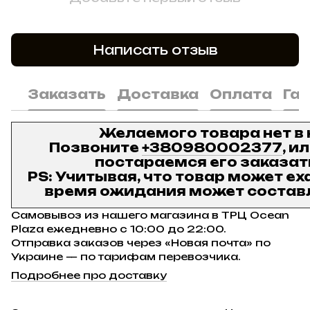
Написать отзыв
Заказать
Доставка
Оплата
Га
Желаемого товара нет в
Позвоните
+380980002377
, и
постараемся его заказат
PS: Учитывая, что товар может ех
время ожидания может составл
Самовывоз из нашего магазина в ТРЦ Ocean
Plaza ежедневно с 10:00 до 22:00.
Отправка заказов через «Новая почта» по
Украине — по тарифам перевозчика.
Подробнее про доставку