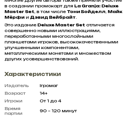
Многие другие авторы также приняли участие
в создании промокарт для
La Granja: Deluxe
Master Set
, в том числе
Тони Бойделл
,
Майк
Мёрфи
и
Дэвид Вейбрайт
.
Это издание
Deluxe Master Set
отличается
совершенно новыми иллюстрациями,
переработанными многослойными
планшетами игроков, высококачественными
улучшенными компонентами,
металлическими монетами и множеством
других усовершенствований.
Характеристики
Издатель
Ігромаг
Возраст
14+
Игроки
От 1 до 4
Время
90 – 120 минут
партии