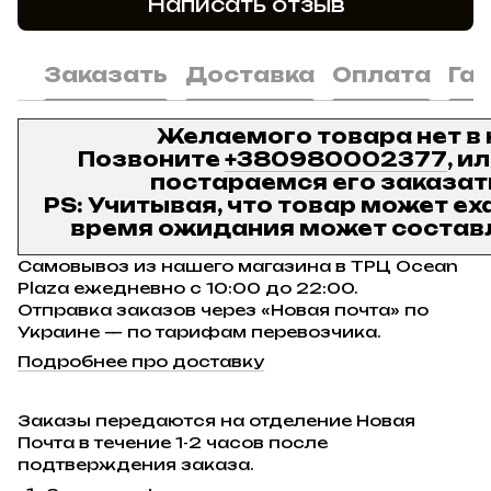
Написать отзыв
Заказать
Доставка
Оплата
Га
Желаемого товара нет в
Позвоните
+380980002377
, и
постараемся его заказат
PS: Учитывая, что товар может ех
время ожидания может составл
Самовывоз из нашего магазина в ТРЦ Ocean
Plaza ежедневно с 10:00 до 22:00.
Отправка заказов через «Новая почта» по
Украине — по тарифам перевозчика.
Подробнее про доставку
Заказы передаются на отделение Новая
Почта в течение 1-2 часов после
подтверждения заказа.