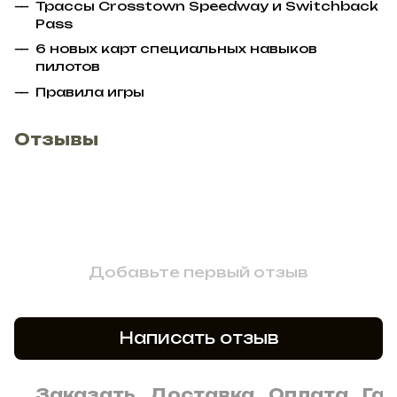
Трассы Crosstown Speedway и Switchback
Pass
6 новых карт специальных навыков
пилотов
Правила игры
Отзывы
Добавьте первый отзыв
Написать отзыв
Заказать
Доставка
Оплата
Га