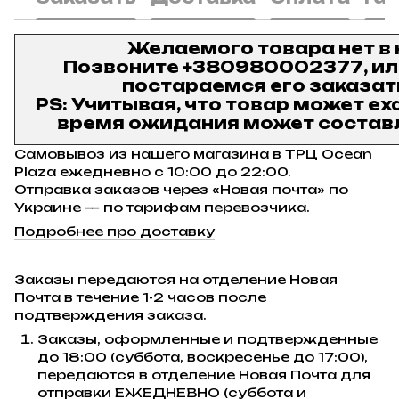
Желаемого товара нет в
Позвоните
+380980002377
, и
постараемся его заказат
PS: Учитывая, что товар может ех
время ожидания может составл
Самовывоз из нашего магазина в ТРЦ Ocean
Plaza ежедневно с 10:00 до 22:00.
Отправка заказов через «Новая почта» по
Украине — по тарифам перевозчика.
Подробнее про доставку
Заказы передаются на отделение Новая
Почта в течение 1-2 часов после
подтверждения заказа.
Заказы, оформленные и подтвержденные
до 18:00 (суббота, воскресенье до 17:00),
передаются в отделение Новая Почта для
отправки ЕЖЕДНЕВНО (суббота и