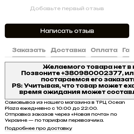
Добавьте первый отзыв
Написать отзыв
Заказать
Доставка
Оплата
Га
Желаемого товара нет в
Позвоните
+380980002377
, и
постараемся его заказат
PS: Учитывая, что товар может ех
время ожидания может составл
Самовывоз из нашего магазина в ТРЦ Ocean
Plaza ежедневно с 10:00 до 22:00.
Отправка заказов через «Новая почта» по
Украине — по тарифам перевозчика.
Подробнее про доставку