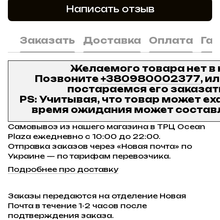
Написать отзыв
Заказать
Доставка
Оплата
Га
Желаемого товара нет в
Позвоните
+380980002377
, и
постараемся его заказат
PS: Учитывая, что товар может ех
время ожидания может составл
Самовывоз из нашего магазина в ТРЦ Ocean
Plaza ежедневно с 10:00 до 22:00.
Отправка заказов через «Новая почта» по
Украине — по тарифам перевозчика.
Подробнее про доставку
Заказы передаются на отделение Новая
Почта в течение 1-2 часов после
подтверждения заказа.