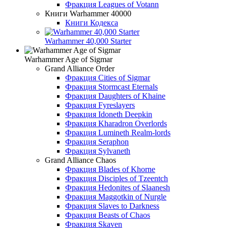
Фракция Leagues of Votann
Книги Warhammer 40000
Книги Кодекса
Warhammer 40,000 Starter
Warhammer Age of Sigmar
Grand Alliance Order
Фракция Cities of Sigmar
Фракция Stormcast Eternals
Фракция Daughters of Khaine
Фракция Fyreslayers
Фракция Idoneth Deepkin
Фракция Kharadron Overlords
Фракция Lumineth Realm-lords
Фракция Seraphon
Фракция Sylvaneth
Grand Alliance Chaos
Фракция Blades of Khorne
Фракция Disciples of Tzeentch
Фракция Hedonites of Slaanesh
Фракция Maggotkin of Nurgle
Фракция Slaves to Darkness
Фракция Beasts of Chaos
Фракция Skaven