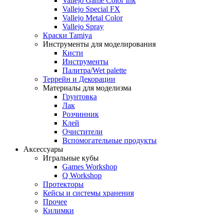
Vallejo Game Color Ink
Vallejo Special FX
Vallejo Metal Color
Vallejo Spray
Краски Tamiya
Инструменты для моделирования
Кисти
Инструменты
Палитра/Wet palette
Террейн и Декорации
Материалы для моделизма
Грунтовка
Лак
Розчинник
Клей
Очистители
Вспомогательные продукты
Аксессуары
Игральные кубы
Games Workshop
Q Workshop
Протекторы
Кейсы и системы хранения
Прочее
Килимки