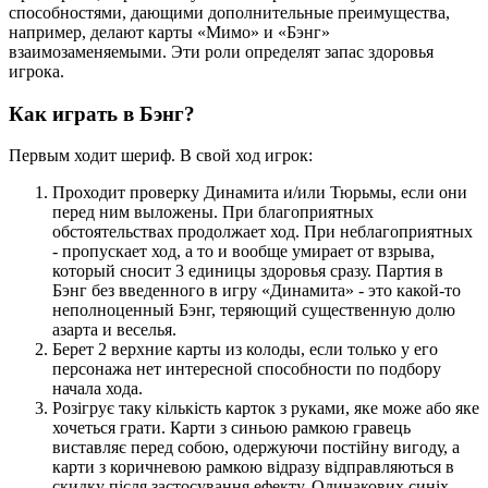
способностями, дающими дополнительные преимущества,
например, делают карты «Мимо» и «Бэнг»
взаимозаменяемыми. Эти роли определят запас здоровья
игрока.
Как играть в Бэнг?
Первым ходит шериф. В свой ход игрок:
Проходит проверку Динамита и/или Тюрьмы, если они
перед ним выложены. При благоприятных
обстоятельствах продолжает ход. При неблагоприятных
- пропускает ход, а то и вообще умирает от взрыва,
который сносит 3 единицы здоровья сразу. Партия в
Бэнг без введенного в игру «Динамита» - это какой-то
неполноценный Бэнг, теряющий существенную долю
азарта и веселья.
Берет 2 верхние карты из колоды, если только у его
персонажа нет интересной способности по подбору
начала хода.
Розігрує таку кількість карток з руками, яке може або яке
хочеться грати. Карти з синьою рамкою гравець
виставляє перед собою, одержуючи постійну вигоду, а
карти з коричневою рамкою відразу відправляються в
скидку після застосування ефекту. Одинакових синіх