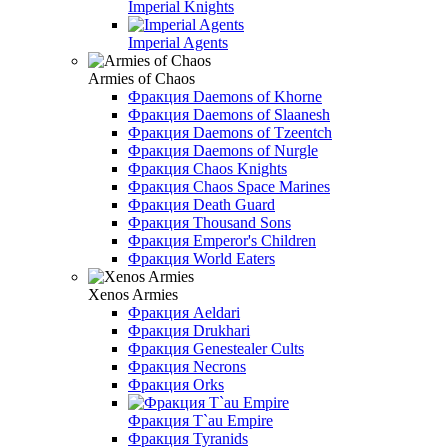
Imperial Knights
Imperial Agents
Armies of Chaos
Фракция Daemons of Khorne
Фракция Daemons of Slaanesh
Фракция Daemons of Tzeentch
Фракция Daemons of Nurgle
Фракция Chaos Knights
Фракция Chaos Space Marines
Фракция Death Guard
Фракция Thousand Sons
Фракция Emperor's Children
Фракция World Eaters
Xenos Armies
Фракция Aeldari
Фракция Drukhari
Фракция Genestealer Cults
Фракция Necrons
Фракция Orks
Фракция T`au Empire
Фракция Tyranids