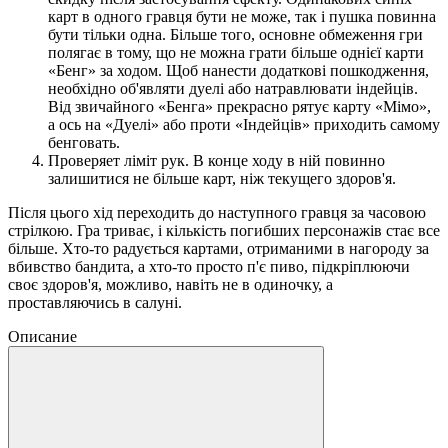
карт в одного гравця бути не може, так і пушка повинна
бути тільки одна. Більше того, основне обмеження гри
полягає в тому, що не можна грати більше однієї карти
«Бенг» за ходом. Щоб нанести додаткові пошкодження,
необхідно об'являти дуелі або натравлювати індейців.
Від звичайного «Бенга» прекрасно рятує карту «Мімо»,
а ось на «Дуелі» або проти «Індейців» приходить самому
бенговать.
Проверяет ліміт рук. В конце ходу в ній повинно
залишитися не більше карт, ніж текущего здоров'я.
Після цього хід переходить до наступного гравця за часовою
стрілкою. Гра триває, і кількість погибших персонажів стає все
більше. Хто-то радується картами, отриманими в нагороду за
вбивство бандита, а хто-то просто п'є пиво, підкріплюючи
своє здоров'я, можливо, навіть не в одиночку, а
проставляючись в салуні.
Описание