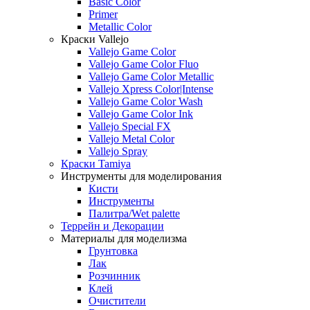
Basic Color
Primer
Metallic Color
Краски Vallejo
Vallejo Game Color
Vallejo Game Color Fluo
Vallejo Game Color Metallic
Vallejo Xpress Color|Intense
Vallejo Game Color Wash
Vallejo Game Color Ink
Vallejo Special FX
Vallejo Metal Color
Vallejo Spray
Краски Tamiya
Инструменты для моделирования
Кисти
Инструменты
Палитра/Wet palette
Террейн и Декорации
Материалы для моделизма
Грунтовка
Лак
Розчинник
Клей
Очистители