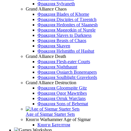
Фракция Sylvaneth
Grand Alliance Chaos
Фракция Blades of Khorne
Фракция Disciples of Tzeentch
Фракция Hedonites of Slaanesh
Фракция Maggotkin of Nurgle
Фракция Slaves to Darkness
Фракция Beasts of Chaos
Фракция Skaven
Фракция Helsmiths of Hashut
Grand Alliance Death
Фракция Flesh-eater Courts
Фракция Nighthaunt
Фракция Ossiarch Bonereapers
Фракция Soulblight Gravelords
Grand Alliance Destruction
Фракция Gloomspite Gitz
Фракция Ogor Mawtribes
Фракция Orruk Warclans
Фракция Sons of Behemat
Age of Sigmar Starter Sets
Книги Warhammer Age of Sigmar
Книги Бателтом