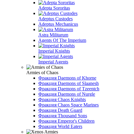
Adepta Sororitas
Adeptus Custodes
Adeptus Mechanicus
Astra Militarum
Agents Of The Imperium
Imperial Knights
Imperial Agents
Armies of Chaos
Фракция Daemons of Khorne
Фракция Daemons of Slaanesh
Фракция Daemons of Tzeentch
Фракция Daemons of Nurgle
Фракция Chaos Knights
Фракция Chaos Space Marines
Фракция Death Guard
Фракция Thousand Sons
Фракция Emperor's Children
Фракция World Eaters