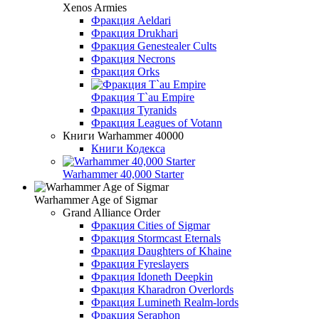
Xenos Armies
Фракция Aeldari
Фракция Drukhari
Фракция Genestealer Cults
Фракция Necrons
Фракция Orks
Фракция T`au Empire
Фракция Tyranids
Фракция Leagues of Votann
Книги Warhammer 40000
Книги Кодекса
Warhammer 40,000 Starter
Warhammer Age of Sigmar
Grand Alliance Order
Фракция Cities of Sigmar
Фракция Stormcast Eternals
Фракция Daughters of Khaine
Фракция Fyreslayers
Фракция Idoneth Deepkin
Фракция Kharadron Overlords
Фракция Lumineth Realm-lords
Фракция Seraphon