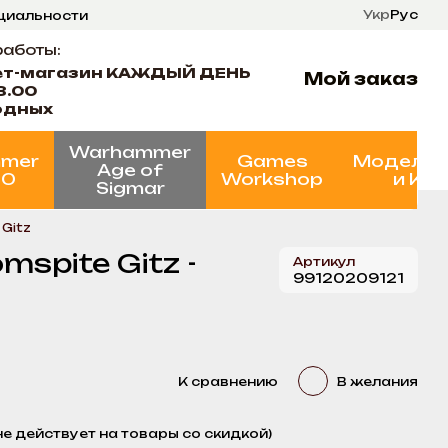
Укр
Рус
нциальности
ти
Состояние проектов
работы:
ет-магазин КАЖДЫЙ ДЕНЬ
Мой заказ
8.00
одных
Warhammer
mer
Games
Моделир
Age of
00
Workshop
и Кр
Sigmar
Gitz
mspite Gitz -
Артикул
99120209121
К сравнению
В желания
не действует на товары со скидкой)