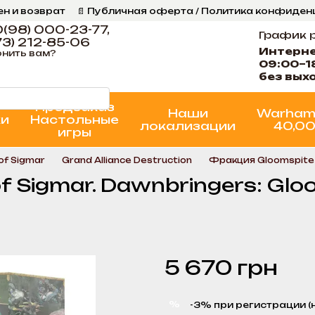
ен и возврат
📄 Публичная оферта / Политика конфиде
ог
📞 Контакты Ігрова Майстерня
Программа Лояльнос
(98) 000-23-77,
График 
3) 212-85-06
Интерн
нить вам?
09:00–1
без вых
Предзаказ
Наши
Warham
ки
Настольные
локализации
40,0
игры
f Sigmar
Grand Alliance Destruction
Фракция Gloomspite 
 Sigmar. Dawnbringers: Gloo
5 670 грн
%
-3% при регистрации (