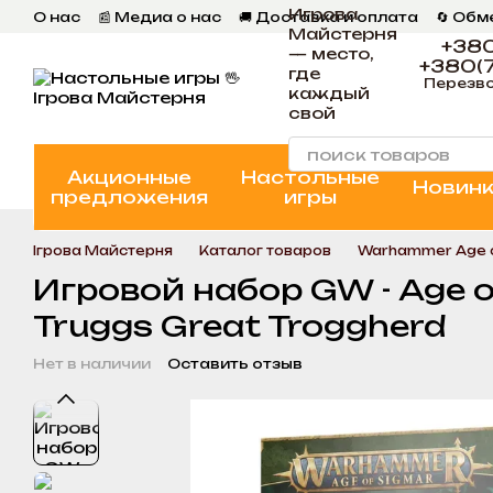
Игрова
Перейти к основному контенту
О нас
📰 Медиа о нас
🚚 Доставка и оплата
🔄 Обм
Майстерня
📄 Пользовательское соглашение
💬 Отзывы
📝 Бл
+380
— место,
+380(7
где
Перезво
каждый
свой
Акционные
Настольные
Новин
предложения
игры
Ігрова Майстерня
Каталог товаров
Warhammer Age o
Игровой набор GW - Age of
Truggs Great Troggherd
Нет в наличии
Оставить отзыв