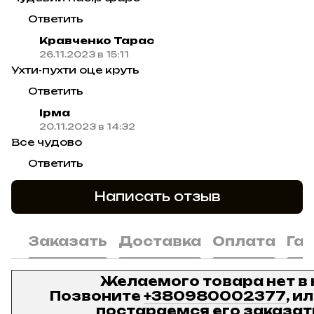
Ответить
Кравченко Тарас
26.11.2023 в 15:11
Ухти-пухти оце круть
Ответить
Ірма
20.11.2023 в 14:32
Все чудово
Ответить
Написать отзыв
Заказать
Доставка
Оплата
Га
Желаемого товара нет в
Позвоните
+380980002377
, и
постараемся его заказат