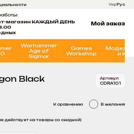
Укр
Рус
нциальности
ти
Состояние проектов
работы:
ет-магазин КАЖДЫЙ ДЕНЬ
Мой заказ
8.00
одных
Warhammer
mer
Games
Моделир
Age of
00
Workshop
и Кр
Sigmar
gon Black
Артикул
CDRA101
К сравнению
В желания
не действует на товары со скидкой)