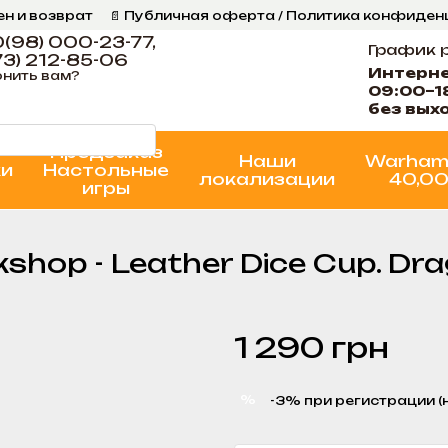
ен и возврат
📄 Публичная оферта / Политика конфиде
ог
📞 Контакты Ігрова Майстерня
Программа Лояльнос
(98) 000-23-77,
График 
3) 212-85-06
Интерн
нить вам?
09:00–1
без вых
Предзаказ
Наши
Warham
ки
Настольные
локализации
40,0
игры
hop - Leather Dice Cup. Dra
1 290 грн
%
-3% при регистрации (