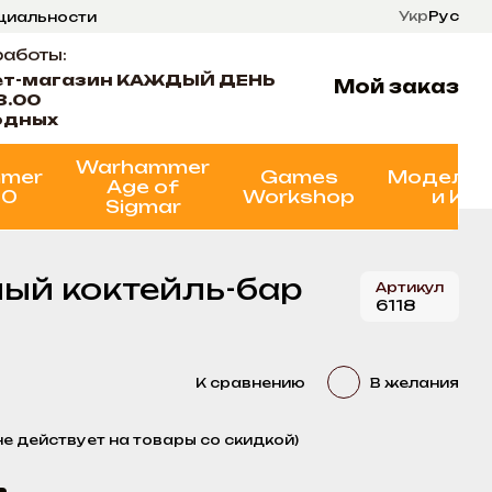
Укр
Рус
нциальности
ти
Состояние проектов
работы:
ет-магазин КАЖДЫЙ ДЕНЬ
Мой заказ
8.00
одных
Warhammer
mer
Games
Моделир
Age of
00
Workshop
и Кр
Sigmar
ьный коктейль-бар
Артикул
6118
К сравнению
В желания
не действует на товары со скидкой)