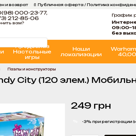
ен и возврат
📄 Публичная оферта / Политика конфиде
ог
📞 Контакты Ігрова Майстерня
Программа Лояльнос
(98) 000-23-77,
График 
3) 212-85-06
Интерн
нить вам?
09:00–1
без вых
Предзаказ
Наши
Warham
ки
Настольные
локализации
40,0
игры
ы
Пазлы и конструкторы
ndy City (120 элем.) Мобил
249 грн
%
-3% при регистрации (