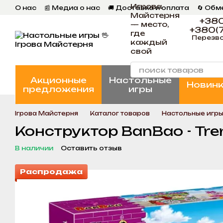
Игрова
Перейти к основному контенту
О нас
📰 Медиа о нас
🚚 Доставка и оплата
🔄 Обм
Майстерня
📄 Пользовательское соглашение
💬 Отзывы
📝 Бл
+380
— место,
+380(7
где
Перезво
каждый
свой
Акционные
Настольные
Новин
предложения
игры
Ігрова Майстерня
Каталог товаров
Настольные игр
Конструктор BanBao - Tre
В наличии
Оставить отзыв
Распродажа