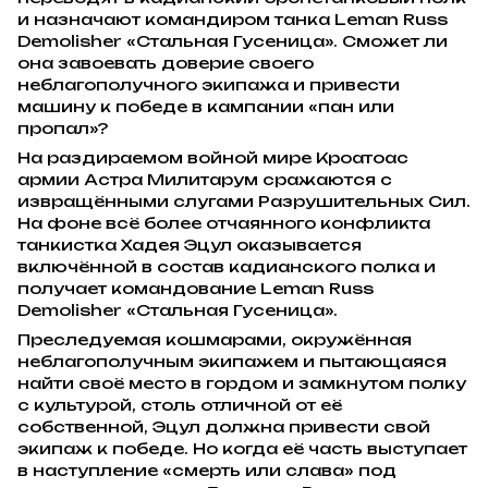
и назначают командиром танка Leman Russ
Demolisher «Стальная Гусеница». Сможет ли
она завоевать доверие своего
неблагополучного экипажа и привести
машину к победе в кампании «пан или
пропал»?
На раздираемом войной мире Кроатоас
армии Астра Милитарум сражаются с
извращёнными слугами Разрушительных Сил.
На фоне всё более отчаянного конфликта
танкистка Хадея Эцул оказывается
включённой в состав кадианского полка и
получает командование Leman Russ
Demolisher «Стальная Гусеница».
Преследуемая кошмарами, окружённая
неблагополучным экипажем и пытающаяся
найти своё место в гордом и замкнутом полку
с культурой, столь отличной от её
собственной, Эцул должна привести свой
экипаж к победе. Но когда её часть выступает
в наступление «смерть или слава» под