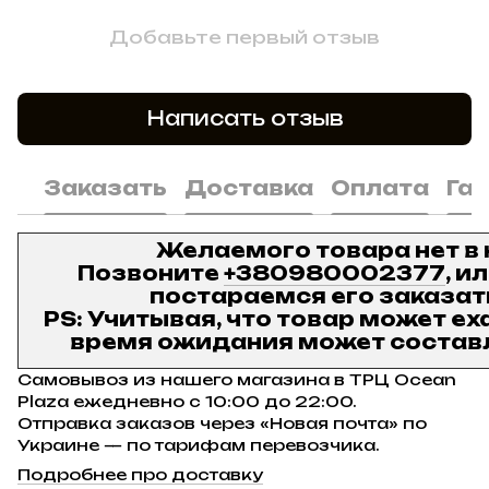
Добавьте первый отзыв
Написать отзыв
Заказать
Доставка
Оплата
Га
Желаемого товара нет в
Позвоните
+380980002377
, и
постараемся его заказат
PS: Учитывая, что товар может ех
время ожидания может составл
Самовывоз из нашего магазина в ТРЦ Ocean
Plaza ежедневно с 10:00 до 22:00.
Отправка заказов через «Новая почта» по
Украине — по тарифам перевозчика.
Подробнее про доставку