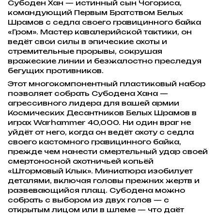
Субоден Хан — истинный сын Чогориса,
командующий Первым Братством Белых
Шрамов с седла своего гравицинного байка
«Гром». Мастер кавалерийской тактики, он
ведёт свои силы в эпические охоты и
стремительные прорывы, сокрушая
вражеские линии и безжалостно преследуя
бегущих противников.
Этот многокомпонентный пластиковый набор
позволяет собрать Субодена Хана —
агрессивного лидера для вашей армии
Космических Десантников Белых Шрамов в
играх Warhammer 40,000. Ни один враг не
уйдёт от него, когда он ведёт охоту с седла
своего кастомного гравицинного байка,
прежде чем нанести смертельный удар своей
смертоносной охотничьей копьёй
«Штормовый Клык». Миниатюра изобилует
деталями, включая головы прежних жертв и
развевающийся плащ. Субодена можно
собрать с выбором из двух голов — с
открытым лицом или в шлеме — что даёт