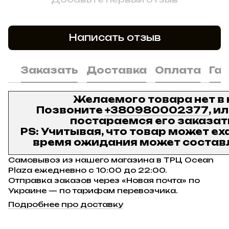
Написать отзыв
Заказать
Доставка
Оплата
Га
Желаемого товара нет в
Позвоните
+380980002377
, и
постараемся его заказат
PS: Учитывая, что товар может ех
время ожидания может составл
Самовывоз из нашего магазина в ТРЦ Ocean
Plaza ежедневно с 10:00 до 22:00.
Отправка заказов через «Новая почта» по
Украине — по тарифам перевозчика.
Подробнее про доставку