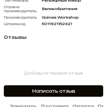
Тип набора
Рельефный набор
Страна
Великобритания
производитель
Производитель
Games Workshop
Штрихкод
5011921152421
Отзывы
Добавьте первый отзыв
Написать отзыв
Заказать
Доставка
Оплата
Га