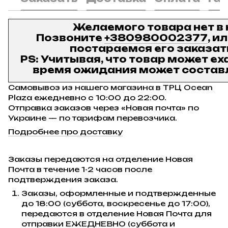
Желаемого товара нет в
Позвоните
+380980002377
, и
постараемся его заказат
PS: Учитывая, что товар может ех
время ожидания может составл
Самовывоз из нашего магазина в ТРЦ Ocean
Plaza ежедневно с 10:00 до 22:00.
Отправка заказов через «Новая почта» по
Украине — по тарифам перевозчика.
Подробнее про доставку
Заказы передаются на отделение Новая
Почта в течение 1-2 часов после
подтверждения заказа.
Заказы, оформленные и подтвержденные
до 18:00 (суббота, воскресенье до 17:00),
передаются в отделение Новая Почта для
отправки ЕЖЕДНЕВНО (суббота и