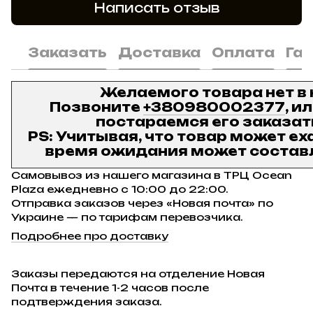
Написать отзыв
Заказать
Доставка
Оплата
Га
Желаемого товара нет в
Позвоните
+380980002377
, и
постараемся его заказат
PS: Учитывая, что товар может ех
время ожидания может составл
Самовывоз из нашего магазина в ТРЦ Ocean
Plaza ежедневно с 10:00 до 22:00.
Отправка заказов через «Новая почта» по
Украине — по тарифам перевозчика.
Подробнее про доставку
Заказы передаются на отделение Новая
Почта в течение 1-2 часов после
подтверждения заказа.