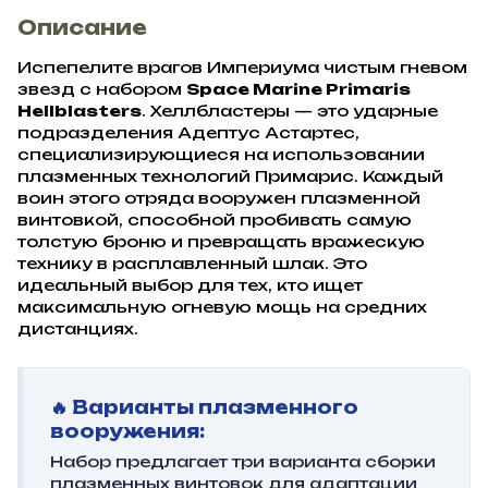
Описание
Испепелите врагов Империума чистым гневом
звезд с набором
Space Marine Primaris
Hellblasters
. Хеллбластеры — это ударные
подразделения Адептус Астартес,
специализирующиеся на использовании
плазменных технологий Примарис. Каждый
воин этого отряда вооружен плазменной
винтовкой, способной пробивать самую
толстую броню и превращать вражескую
технику в расплавленный шлак. Это
идеальный выбор для тех, кто ищет
максимальную огневую мощь на средних
дистанциях.
🔥 Варианты плазменного
вооружения:
Набор предлагает три варианта сборки
плазменных винтовок для адаптации