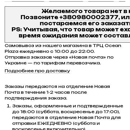
Желаемого товара нет в
Позвоните
+380980002377
, и
постараемся его заказат
PS: Учитывая, что товар может ех
время ожидания может составл
Самовывоз из нашего магазина в ТРЦ Ocean
Plaza ежедневно с 10:00 до 22:00.
Отправка заказов через «Новая почта» по
Украине — по тарифам перевозчика.
Подробнее про доставку
Заказы передаются на отделение Новая
Почта в течение 1-2 часов после
подтверждения заказа.
Заказы, оформленные и подтвержденные
до 18:00 (суббота, воскресенье до 17:00),
передаются в отделение Новая Почта для
отправки ЕЖЕДНЕВНО (суббота и
воскресенье включительно).