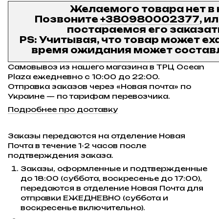
Желаемого товара нет в
Позвоните
+380980002377
, и
постараемся его заказат
PS: Учитывая, что товар может ех
время ожидания может составл
Самовывоз из нашего магазина в ТРЦ Ocean
Plaza ежедневно с 10:00 до 22:00.
Отправка заказов через «Новая почта» по
Украине — по тарифам перевозчика.
Подробнее про доставку
Заказы передаются на отделение Новая
Почта в течение 1-2 часов после
подтверждения заказа.
Заказы, оформленные и подтвержденные
до 18:00 (суббота, воскресенье до 17:00),
передаются в отделение Новая Почта для
отправки ЕЖЕДНЕВНО (суббота и
воскресенье включительно).