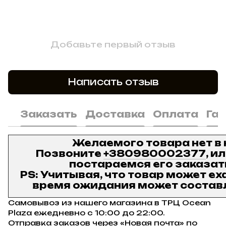
Добавьте первый отзыв
Написать отзыв
Заказать
Доставка
Оплата
Га
Желаемого товара нет в
Позвоните
+380980002377
, и
постараемся его заказат
PS: Учитывая, что товар может ех
время ожидания может составл
Самовывоз из нашего магазина в ТРЦ Ocean
Plaza ежедневно с 10:00 до 22:00.
Отправка заказов через «Новая почта» по