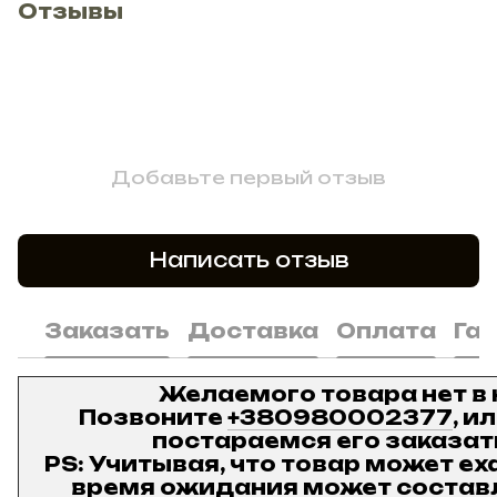
Отзывы
Добавьте первый отзыв
Написать отзыв
Заказать
Доставка
Оплата
Га
Желаемого товара нет в
Позвоните
+380980002377
, и
постараемся его заказат
PS: Учитывая, что товар может ех
время ожидания может составл