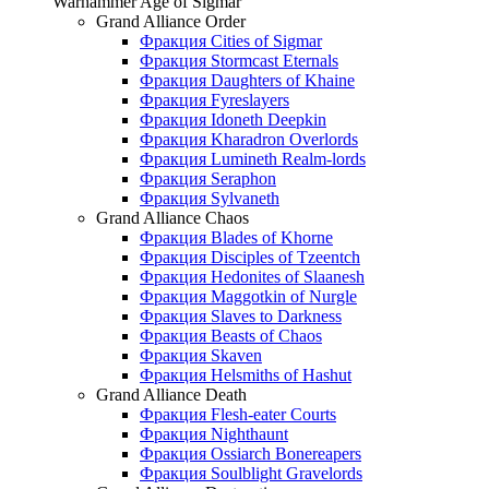
Warhammer Age of Sigmar
Grand Alliance Order
Фракция Cities of Sigmar
Фракция Stormcast Eternals
Фракция Daughters of Khaine
Фракция Fyreslayers
Фракция Idoneth Deepkin
Фракция Kharadron Overlords
Фракция Lumineth Realm-lords
Фракция Seraphon
Фракция Sylvaneth
Grand Alliance Chaos
Фракция Blades of Khorne
Фракция Disciples of Tzeentch
Фракция Hedonites of Slaanesh
Фракция Maggotkin of Nurgle
Фракция Slaves to Darkness
Фракция Beasts of Chaos
Фракция Skaven
Фракция Helsmiths of Hashut
Grand Alliance Death
Фракция Flesh-eater Courts
Фракция Nighthaunt
Фракция Ossiarch Bonereapers
Фракция Soulblight Gravelords