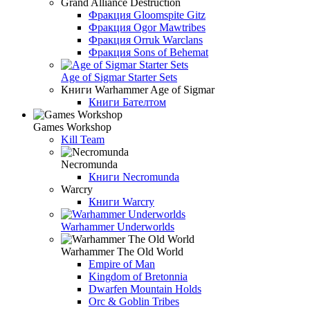
Grand Alliance Destruction
Фракция Gloomspite Gitz
Фракция Ogor Mawtribes
Фракция Orruk Warclans
Фракция Sons of Behemat
Age of Sigmar Starter Sets
Книги Warhammer Age of Sigmar
Книги Бателтом
Games Workshop
Kill Team
Necromunda
Книги Necromunda
Warcry
Книги Warcry
Warhammer Underworlds
Warhammer The Old World
Empire of Man
Kingdom of Bretonnia
Dwarfen Mountain Holds
Orc & Goblin Tribes