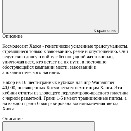
К сравнению
Описание
Космодесант Хаоса - генетически усиленные трансгуманисты,
стремящиеся только к завоеванию, резне и опустошению. Они
ведут свою долгую войну с беспощадной жестокостью,
уничтожая всех, кто встает на их пути, в постоянно
обостряющейся кампании мести, завоеваний и
апокалиптического насилия.
Набор из 16 шестигранных кубиков для игр Warhammer
40,000, посвященных Космическим пехотинцам Хаоса. Эти
кубики отлиты из зловещего перламутрово-красного пластика
с черной разметкой. Грани 1-5 имеют традиционные пипсы, а
на каждой грани 6 выгравирована восьмиконечная звезда
Хаоса.
Описание