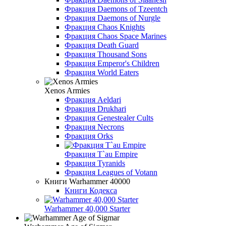
Фракция Daemons of Tzeentch
Фракция Daemons of Nurgle
Фракция Chaos Knights
Фракция Chaos Space Marines
Фракция Death Guard
Фракция Thousand Sons
Фракция Emperor's Children
Фракция World Eaters
Xenos Armies
Фракция Aeldari
Фракция Drukhari
Фракция Genestealer Cults
Фракция Necrons
Фракция Orks
Фракция T`au Empire
Фракция Tyranids
Фракция Leagues of Votann
Книги Warhammer 40000
Книги Кодекса
Warhammer 40,000 Starter