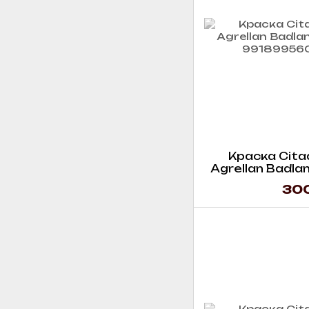
Краска Citade
Agrellan Badlan
300