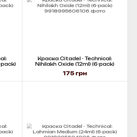
al:
Краска Citadel - Technical:
-pack)
Nihilakh Oxide (12ml) (6-pack)
175 грн