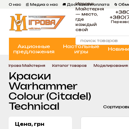
Игрова
Перейти к основному контенту
О нас
📰 Медиа о нас
🚚 Доставка и оплата
🔄 Обм
Майстерня
📄 Пользовательское соглашение
💬 Отзывы
📝 Бл
+380
— место,
+380(7
где
Перезво
каждый
свой
Акционные
Настольные
Новин
предложения
игры
Ігрова Майстерня
Каталог товаров
Моделирования 
Краски
Warhammer
Colour (Citadel)
Technical
Сортиров
Цена, грн