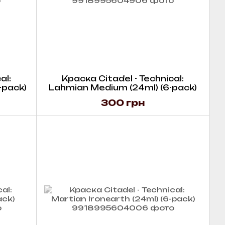
al:
Краска Citadel - Technical:
-pack)
Lahmian Medium (24ml) (6-pack)
300 грн