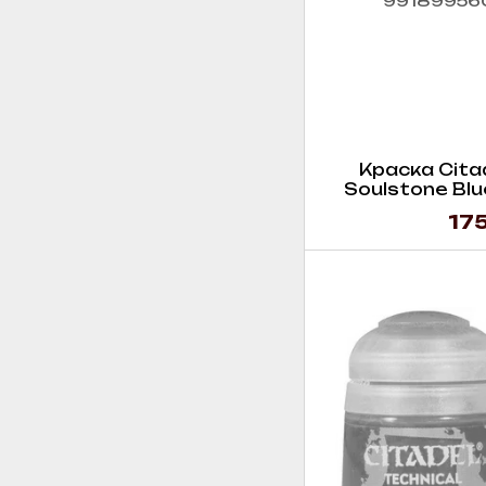
Краска Citade
Soulstone Blue
175