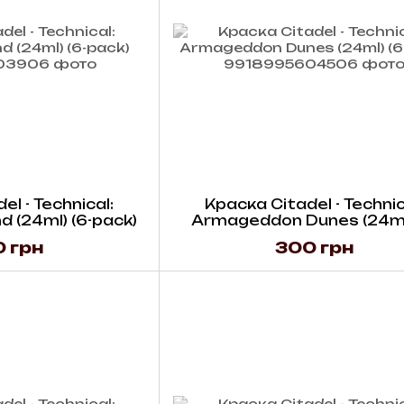
l - Technical:
Краска Citadel - Technic
d (24ml) (6-pack)
Armageddon Dunes (24ml)
pack)
 грн
300 грн