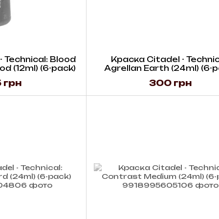
 Technical: Blood
Краска Citadel - Technic
d (12ml) (6-pack)
Agrellan Earth (24ml) (6-p
 грн
300 грн