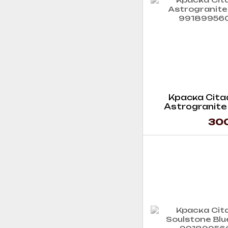
Краска Citade
Astrogranite 
300