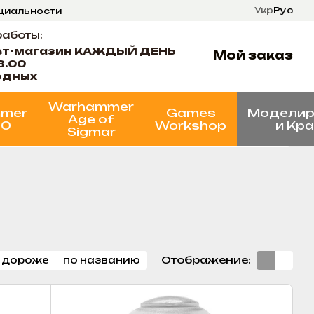
Укр
Рус
нциальности
ти
Состояние проектов
работы:
ет-магазин КАЖДЫЙ ДЕНЬ
Мой заказ
8.00
одных
Warhammer
mer
Games
Моделир
Age of
00
Workshop
и Кр
Sigmar
Отображение:
 дороже
по названию