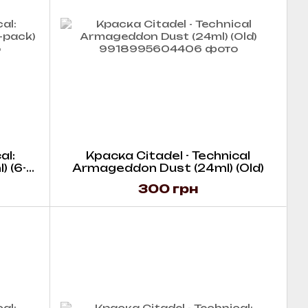
al:
Краска Citadel - Technical
 (6-
Armageddon Dust (24ml) (Old)
300 грн