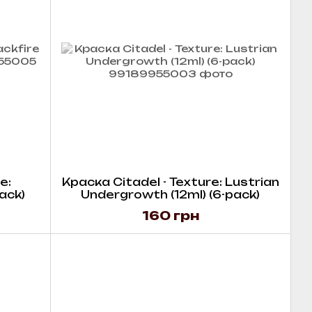
e:
Краска Citadel - Texture: Lustrian
pack)
Undergrowth (12ml) (6-pack)
160 грн