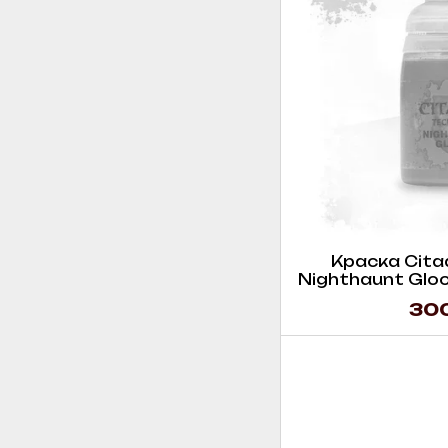
Краска Citade
Nighthaunt Gloo
300