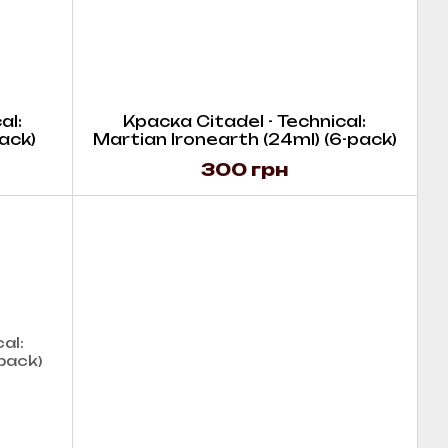
al:
Краска Citadel - Technical:
ack)
Martian Ironearth (24ml) (6-pack)
300 грн