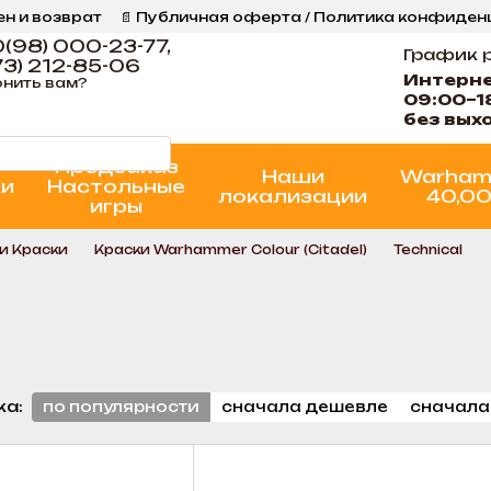
ен и возврат
📄 Публичная оферта / Политика конфиде
ог
📞 Контакты Ігрова Майстерня
Программа Лояльнос
(98) 000-23-77,
График 
3) 212-85-06
Интерн
нить вам?
09:00–1
без вых
Предзаказ
Наши
Warham
ки
Настольные
локализации
40,0
игры
и Краски
Краски Warhammer Colour (Citadel)
Technical
ка:
по популярности
сначала дешевле
сначала