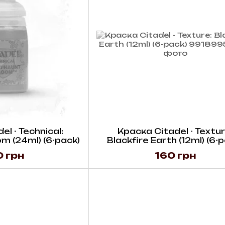
l - Technical:
Краска Citadel - Textur
m (24ml) (6-pack)
Blackfire Earth (12ml) (6-
 грн
160 грн