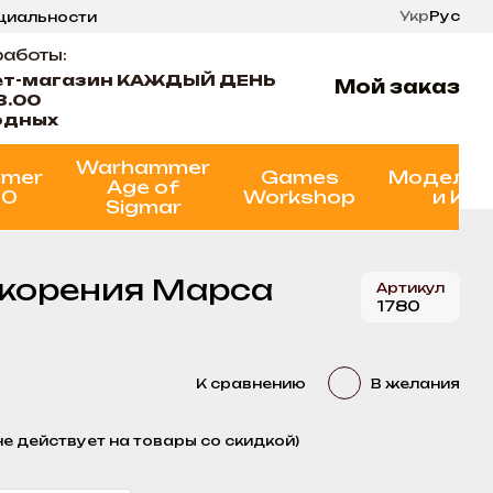
Укр
Рус
нциальности
ти
Состояние проектов
работы:
ет-магазин КАЖДЫЙ ДЕНЬ
Мой заказ
8.00
одных
Warhammer
mer
Games
Моделир
Age of
00
Workshop
и Кр
Sigmar
окорения Марса
Артикул
1780
К сравнению
В желания
не действует на товары со скидкой)