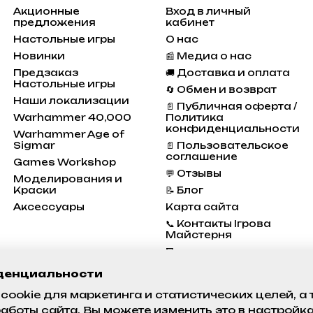
Акционные
Вход в личный
предложения
кабинет
Настольные игры
О нас
Новинки
📰 Медиа о нас
Предзаказ
🚚 Доставка и оплата
Настольные игры
🔄 Обмен и возврат
Наши локализации
📄 Публичная оферта /
Warhammer 40,000
Политика
конфиденциальности
Warhammer Age of
Sigmar
📄 Пользовательское
соглашение
Games Workshop
💬 Отзывы
Моделирования и
Краски
📝 Блог
Аксессуары
Карта сайта
📞 Контакты Ігрова
Майстерня
Программа
Лояльности
денциальности
Состояние проектов
cookie для маркетинга и статистических целей, а
аботы сайта. Вы можете изменить это в настройк
Мы в соцсетях