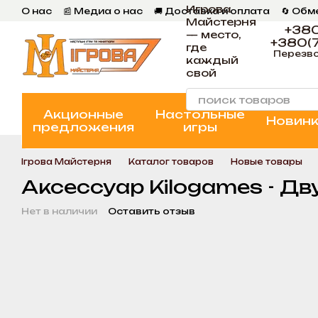
Игрова
Перейти к основному контенту
О нас
📰 Медиа о нас
🚚 Доставка и оплата
🔄 Обм
Майстерня
📄 Пользовательское соглашение
💬 Отзывы
📝 Бл
+380
— место,
+380(7
где
Перезво
каждый
свой
Акционные
Настольные
Новин
предложения
игры
Ігрова Майстерня
Каталог товаров
Новые товары
Аксессуар Kilogames - 
Нет в наличии
Оставить отзыв