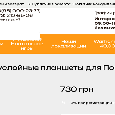
ен и возврат
📄 Публичная оферта / Политика конфиде
ог
📞 Контакты Ігрова Майстерня
Программа Лояльнос
(98) 000-23-77,
График 
3) 212-85-06
Интерн
нить вам?
09:00–1
без вых
Предзаказ
Наши
Warham
ки
Настольные
локализации
40,0
игры
Двуслойные планшеты для П
730 грн
%
-3% при регистрации (