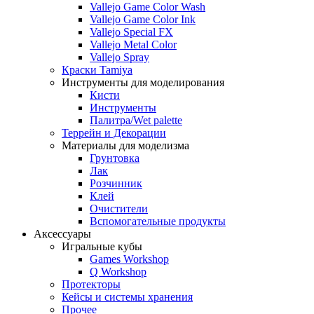
Vallejo Game Color Wash
Vallejo Game Color Ink
Vallejo Special FX
Vallejo Metal Color
Vallejo Spray
Краски Tamiya
Инструменты для моделирования
Кисти
Инструменты
Палитра/Wet palette
Террейн и Декорации
Материалы для моделизма
Грунтовка
Лак
Розчинник
Клей
Очистители
Вспомогательные продукты
Аксессуары
Игральные кубы
Games Workshop
Q Workshop
Протекторы
Кейсы и системы хранения
Прочее