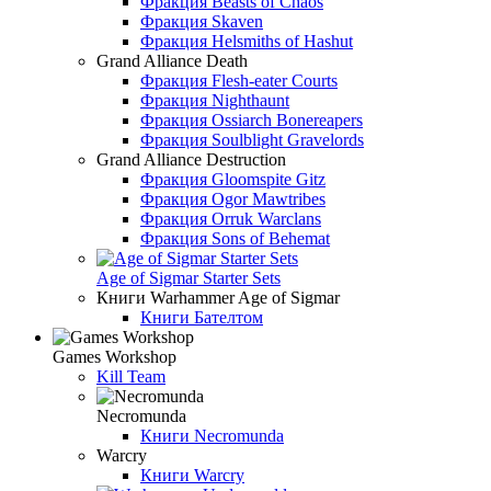
Фракция Beasts of Chaos
Фракция Skaven
Фракция Helsmiths of Hashut
Grand Alliance Death
Фракция Flesh-eater Courts
Фракция Nighthaunt
Фракция Ossiarch Bonereapers
Фракция Soulblight Gravelords
Grand Alliance Destruction
Фракция Gloomspite Gitz
Фракция Ogor Mawtribes
Фракция Orruk Warclans
Фракция Sons of Behemat
Age of Sigmar Starter Sets
Книги Warhammer Age of Sigmar
Книги Бателтом
Games Workshop
Kill Team
Necromunda
Книги Necromunda
Warcry
Книги Warcry