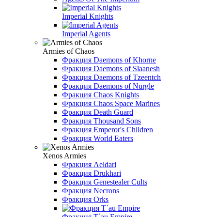
Imperial Knights
Imperial Agents
Armies of Chaos
Фракция Daemons of Khorne
Фракция Daemons of Slaanesh
Фракция Daemons of Tzeentch
Фракция Daemons of Nurgle
Фракция Chaos Knights
Фракция Chaos Space Marines
Фракция Death Guard
Фракция Thousand Sons
Фракция Emperor's Children
Фракция World Eaters
Xenos Armies
Фракция Aeldari
Фракция Drukhari
Фракция Genestealer Cults
Фракция Necrons
Фракция Orks
Фракция T`au Empire