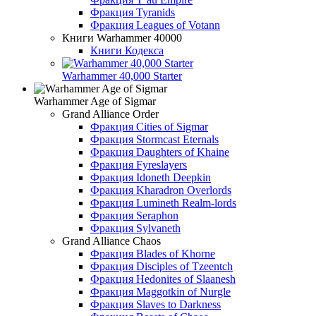
Фракция Tyranids
Фракция Leagues of Votann
Книги Warhammer 40000
Книги Кодекса
Warhammer 40,000 Starter
Warhammer Age of Sigmar
Grand Alliance Order
Фракция Cities of Sigmar
Фракция Stormcast Eternals
Фракция Daughters of Khaine
Фракция Fyreslayers
Фракция Idoneth Deepkin
Фракция Kharadron Overlords
Фракция Lumineth Realm-lords
Фракция Seraphon
Фракция Sylvaneth
Grand Alliance Chaos
Фракция Blades of Khorne
Фракция Disciples of Tzeentch
Фракция Hedonites of Slaanesh
Фракция Maggotkin of Nurgle
Фракция Slaves to Darkness