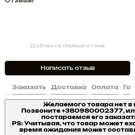
Отзывы
Добавьте первый отзыв
Написать отзыв
Заказать
Доставка
Оплата
Га
Желаемого товара нет в
Позвоните
+380980002377
, и
постараемся его заказат
PS: Учитывая, что товар может ех
время ожидания может составл