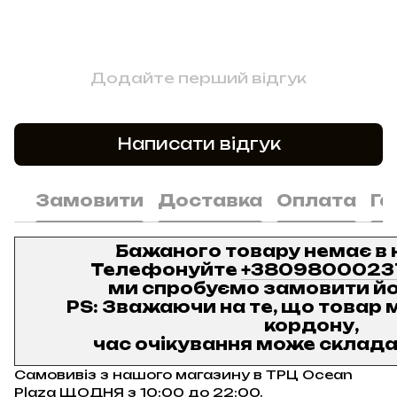
Додайте перший відгук
Написати відгук
Замовити
Доставка
Оплата
Га
Бажаного товару немає в 
Телефонуйте
+3809800023
ми спробуємо замовити йо
PS: Зважаючи на те, що товар м
кордону,
час очікування може складат
Самовивіз з нашого магазину в ТРЦ Ocean
Plaza ЩОДНЯ з 10:00 до 22:00.