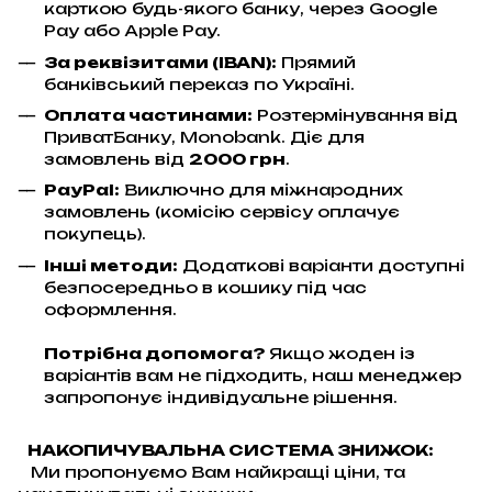
карткою будь-якого банку, через Google
Pay або Apple Pay.
За реквізитами (IBAN):
Прямий
банківський переказ по Україні.
Оплата частинами:
Розтермінування від
ПриватБанку, Monobank. Діє для
замовлень від
2000 грн
.
PayPal:
Виключно для міжнародних
замовлень (комісію сервісу оплачує
покупець).
Інші методи:
Додаткові варіанти доступні
безпосередньо в кошику під час
оформлення.
Потрібна допомога?
Якщо жоден із
варіантів вам не підходить, наш менеджер
запропонує індивідуальне рішення.
НАКОПИЧУВАЛЬНА СИСТЕМА ЗНИЖОК:
Ми пропонуємо Вам найкращі ціни, та