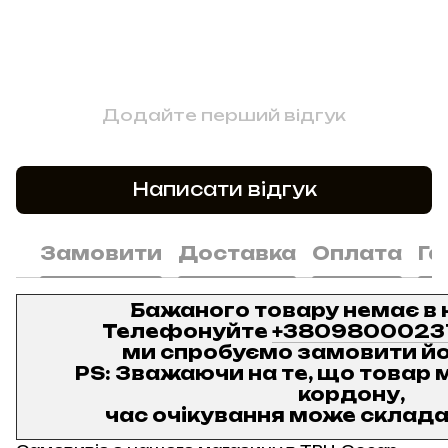
Додайте перший відгук
Написати відгук
Замовити
Доставка
Оплата
Га
Бажаного товару немає в 
Телефонуйте
+3809800023
ми спробуємо замовити йо
PS: Зважаючи на те, що товар м
кордону,
час очікування може складат