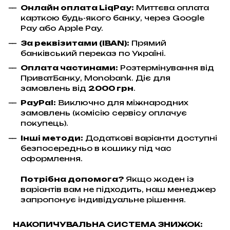
Онлайн оплата LiqPay
:
Миттєва оплата
карткою будь-якого банку, через Google
Pay або Apple Pay.
За реквізитами (IBAN):
Прямий
банківський переказ по Україні.
Оплата частинами:
Розтермінування від
ПриватБанку, Monobank. Діє для
замовлень від
2000 грн
.
PayPal:
Виключно для міжнародних
замовлень (комісію сервісу оплачує
покупець).
Інші методи:
Додаткові варіанти доступні
безпосередньо в кошику під час
оформлення.
Потрібна допомога?
Якщо жоден із
варіантів вам не підходить, наш менеджер
запропонує індивідуальне рішення.
НАКОПИЧУВАЛЬНА СИСТЕМА ЗНИЖОК: