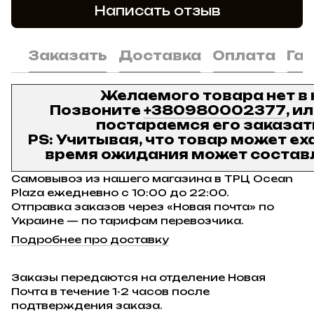
Написать отзыв
Заказать
Доставка
Оплата
Га
Желаемого товара нет в
Позвоните
+380980002377
, и
постараемся его заказат
PS: Учитывая, что товар может ех
время ожидания может составл
Самовывоз из нашего магазина в ТРЦ Ocean
Plaza ежедневно с 10:00 до 22:00.
Отправка заказов через «Новая почта» по
Украине — по тарифам перевозчика.
Подробнее про доставку
Заказы передаются на отделение Новая
Почта в течение 1-2 часов после
подтверждения заказа.