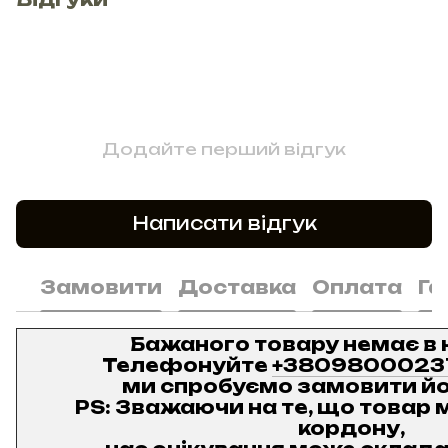
Додайте перший відгук
Написати відгук
Замовити
Доставка
Оплата
Га
Бажаного товару немає в 
Телефонуйте
+3809800023
ми спробуємо замовити йо
PS: Зважаючи на те, що товар м
кордону,