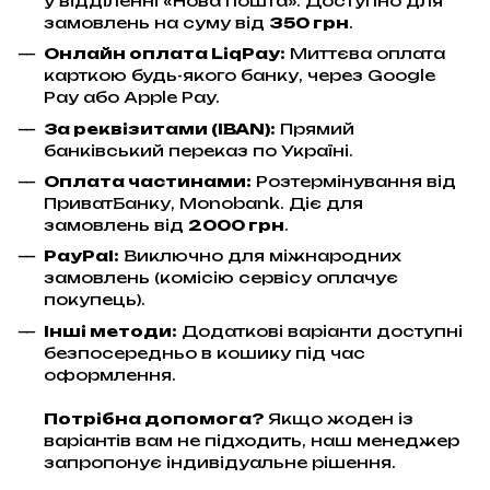
у відділенні «Нова пошта». Доступно для
замовлень на суму від
350 грн
.
Онлайн оплата LiqPay
:
Миттєва оплата
карткою будь-якого банку, через Google
Pay або Apple Pay.
За реквізитами (IBAN):
Прямий
банківський переказ по Україні.
Оплата частинами:
Розтермінування від
ПриватБанку, Monobank. Діє для
замовлень від
2000 грн
.
PayPal:
Виключно для міжнародних
замовлень (комісію сервісу оплачує
покупець).
Інші методи:
Додаткові варіанти доступні
безпосередньо в кошику під час
оформлення.
Потрібна допомога?
Якщо жоден із
варіантів вам не підходить, наш менеджер
запропонує індивідуальне рішення.