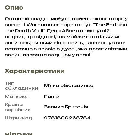
Опис
Останній розділ, мабуть, найепічнішої історії у
всесвіті Warhammer нарешті тут. "The End and
the Death Vol II" Дена Абнетта - могутній
подвиг, що відповідає майже на стільки ж
запитань, скільки він ставить, і завершує все
остаточною версією дуелі, яка десятиліттями
залишалася на задньому плані.
Характеристики
Тип
М'яка обкладинка
обкладинки
Матеріал
Папір
Країна
Велика Британія
виробник
Штрихкод
9781800268784
Відгуки