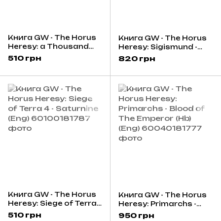
Книга GW - The Horus
Книга GW - The Horus
Heresy: a Thousand
Heresy: Sigismund -
Sons (Pb) (Eng)
The Eternal Crusader
510 грн
820 грн
(Hb) (Eng)
Книга GW - The Horus
Книга GW - The Horus
Heresy: Siege of Terra
Heresy: Primarchs -
4 - Saturnine (Eng)
Blood of The Emperor
510 грн
950 грн