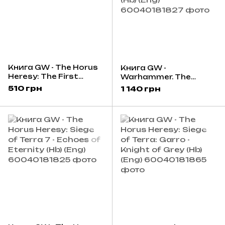
Книга GW - The Horus
Книга GW -
Heresy: The First
Warhammer. The
Heretic (Pb) (Eng)
Horus Heresy:
510 грн
1 140 грн
Cthonias Reckoning
(Hb) (Eng)