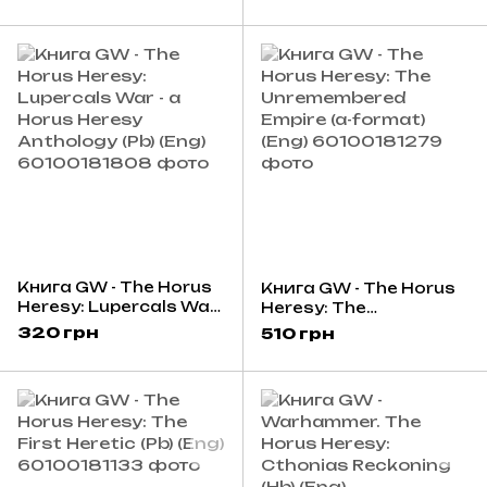
(Hb) (Eng)
Книга GW - The Horus
Книга GW - The Horus
Heresy: Lupercals War
Heresy: The
- a Horus Heresy
Unremembered Empire
320 грн
510 грн
Anthology (Pb) (Eng)
(a-format) (Eng)