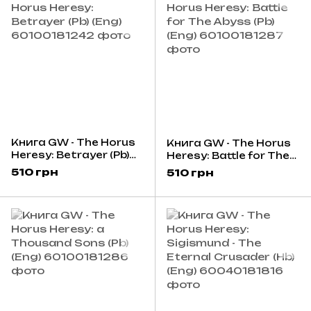
Книга GW - The Horus
Книга GW - The Horus
Heresy: Betrayer (Pb)
Heresy: Battle for The
(Eng)
Abyss (Pb) (Eng)
510 грн
510 грн