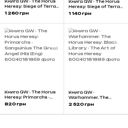
Книга GW - The Horus
Книга GW - The Horus
Heresy: Siege of Terra
Heresy: Siege of Terra:
7 - Echoes of Eternity
Garro - Knight of Grey
1 260 грн
1 140 грн
(Hb) (Eng)
(Hb) (Eng)
Книга GW - The Horus
Книга GW -
Heresy: Primarchs -
Warhammer. The
Sanguinius The Great
Horus Heresy: Black
820 грн
2 520 грн
Angel (Hb) (Eng)
Library - The Art of
Horus Heresy