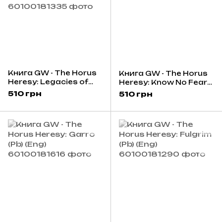
Книга GW - The Horus
Книга GW - The Horus
Heresy: Legacies of
Heresy: Know No Fear
Betrayal (Pb) (Eng)
(Pb) (Eng)
510 грн
510 грн