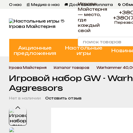
Игрова
Перейти к основному контенту
О нас
📰 Медиа о нас
🚚 Доставка и оплата
🔄 Обм
Майстерня
📄 Пользовательское соглашение
💬 Отзывы
📝 Бл
+380
— место,
+380(7
где
Перезво
каждый
свой
Акционные
Настольные
Новин
предложения
игры
Ігрова Майстерня
Каталог товаров
Warhammer 40,
Игровой набор GW - Warh
Aggressors
Нет в наличии
Оставить отзыв