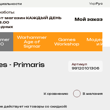
Укр
Рус
нциальности
ти
Состояние проектов
работы:
ет-магазин КАЖДЫЙ ДЕНЬ
Мой заказ
8.00
одных
Warhammer
mer
Games
Моделир
Age of
00
Workshop
и Кр
Sigmar
 - Primaris
Артикул
99120101306
К сравнению
В желания
не действует на товары со скидкой)