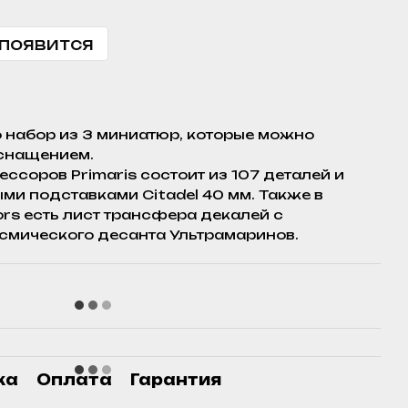
 появится
то набор из 3 миниатюр, которые можно
оснащением.
ссоров Primaris состоит из 107 деталей и
ыми подставками Citadel 40 мм. Также в
ors есть лист трансфера декалей с
смического десанта Ультрамаринов.
ка
Оплата
Гарантия