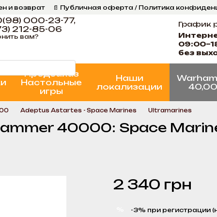
ен и возврат
📄 Публичная оферта / Политика конфиде
ог
📞 Контакты Ігрова Майстерня
Программа Лояльнос
(98) 000-23-77,
График 
3) 212-85-06
Интерн
нить вам?
09:00–1
без вых
Предзаказ
Наши
Warham
ки
Настольные
локализации
40,0
игры
000
Adeptus Astartes - Space Marines
Ultramarines
ammer 40000: Space Marines
2 340 грн
%
-3% при регистрации (