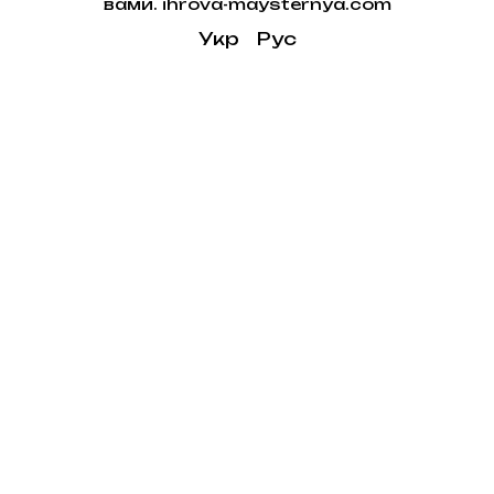
вами. ihrova-maysternya.com
Укр
Рус