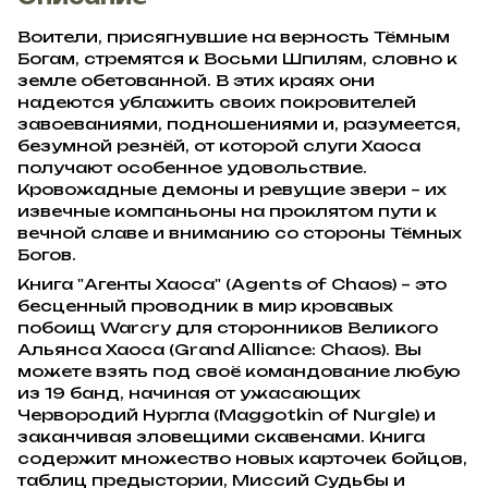
Воители, присягнувшие на верность Тёмным
Богам, стремятся к Восьми Шпилям, словно к
земле обетованной. В этих краях они
надеются ублажить своих покровителей
завоеваниями, подношениями и, разумеется,
безумной резнёй, от которой слуги Хаоса
получают особенное удовольствие.
Кровожадные демоны и ревущие звери – их
извечные компаньоны на проклятом пути к
вечной славе и вниманию со стороны Тёмных
Богов.
Книга "Агенты Хаоса" (Agents of Chaos) – это
бесценный проводник в мир кровавых
побоищ Warcry для сторонников Великого
Альянса Хаоса (Grand Alliance: Chaos). Вы
можете взять под своё командование любую
из 19 банд, начиная от ужасающих
Червородий Нургла (Maggotkin of Nurgle) и
заканчивая зловещими скавенами. Книга
содержит множество новых карточек бойцов,
таблиц предыстории, Миссий Судьбы и