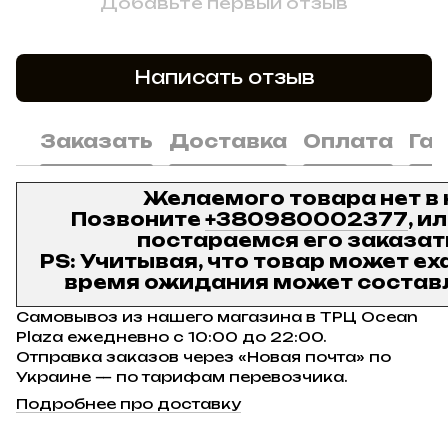
Добавьте первый отзыв
Написать отзыв
Заказать
Доставка
Оплата
Га
Желаемого товара нет в
Позвоните
+380980002377
, и
постараемся его заказат
PS: Учитывая, что товар может ех
время ожидания может составл
Самовывоз из нашего магазина в ТРЦ Ocean
Plaza ежедневно с 10:00 до 22:00.
Отправка заказов через «Новая почта» по
Украине — по тарифам перевозчика.
Подробнее про доставку