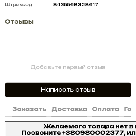
Штрихкод
8435568328617
Отзывы
Добавьте первый отзыв
Написать отзыв
Заказать
Доставка
Оплата
Га
Желаемого товара нет в
Позвоните
+380980002377
, и