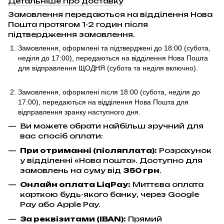
Детальніше про доставку
Замовлення передаються на відділення Нова
Пошта протягом 1-2 годин після
підтвердження замовлення.
Замовлення, оформлені та підтверджені до 18:00
(субота,
неділя до 17:00)
, передаються на відділення Нова Пошта
для відправлення ЩОДНЯ (субота та неділя включно).
Замовлення, оформлені після 18:00 (субота, неділя до
17:00),
передаються на відділення Нова Пошта для
відправлення
зранку наступного дня.
Ви можете обрати найбільш зручний для
вас спосіб оплати:
При отриманні (післяплата):
Розрахунок
у відділенні «Нова пошта». Доступно для
замовлень на суму від
350 грн
.
Онлайн оплата LiqPay
:
Миттєва оплата
карткою будь-якого банку, через Google
Pay або Apple Pay.
За реквізитами (IBAN):
Прямий