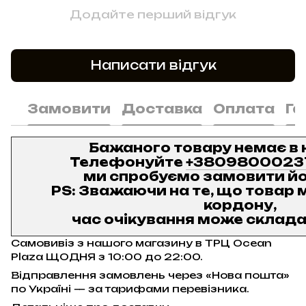
Додайте перший відгук
Написати відгук
Замовити
Доставка
Оплата
Га
Бажаного товару немає в 
Телефонуйте
+3809800023
ми спробуємо замовити йо
PS: Зважаючи на те, що товар м
кордону,
час очікування може складат
Самовивіз з нашого магазину в ТРЦ Ocean
Plaza ЩОДНЯ з 10:00 до 22:00.
Відправлення замовлень через «Нова пошта»
по Україні — за тарифами перевізника.