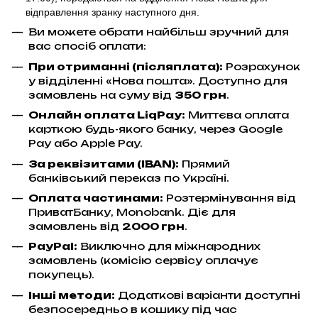
відправлення
зранку наступного дня.
Ви можете обрати найбільш зручний для
вас спосіб оплати:
При отриманні (післяплата):
Розрахунок
у відділенні «Нова пошта». Доступно для
замовлень на суму від
350 грн
.
Онлайн оплата LiqPay
:
Миттєва оплата
карткою будь-якого банку, через Google
Pay або Apple Pay.
За реквізитами (IBAN):
Прямий
банківський переказ по Україні.
Оплата частинами:
Розтермінування від
ПриватБанку, Monobank. Діє для
замовлень від
2000 грн
.
PayPal:
Виключно для міжнародних
замовлень (комісію сервісу оплачує
покупець).
Інші методи:
Додаткові варіанти доступні
безпосередньо в кошику під час