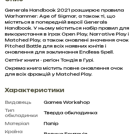
Generals Handbook 2021 розширює правила
Warhammer: Age of Sigmar, а також ті, що
містяться в попередній версії Generals
Handbook. У ньому міститься набір правил для
використання в іграх Open Play, Narrative Play і
Matched Play, а також оновлені значення очок
Pitched Battle для всіх наявних юнітів і
оновлення для заклинання Endless Spell.
Сеттінг книги - регіон Тондія в Гурі.
Окрема книга містить повне оновлення очок
для всіх фракцій у Matched Play.
Характеристики
Видавець
Games Workshop
Тип
Тверда обкладинка
обкладинки
Матеріал
Папір
Країна
Велика Британія