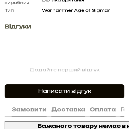
виробник
Тип
Warhammer Age of Sigmar
Відгуки
Додайте перший відгук
Написати відгук
Замовити
Доставка
Оплата
Га
Бажаного товару немає в 