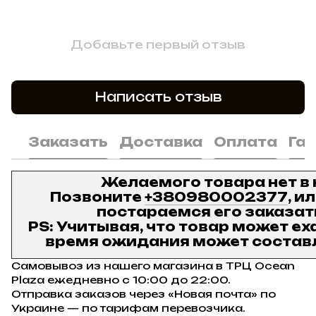
Добавьте первый отзыв
Написать отзыв
Заказать
Доставка
Оплата
Га
Желаемого товара нет в
Позвоните
+380980002377
, и
постараемся его заказат
PS: Учитывая, что товар может ех
время ожидания может составл
Самовывоз из нашего магазина в ТРЦ Ocean
Plaza ежедневно с 10:00 до 22:00.
Отправка заказов через «Новая почта» по
Украине — по тарифам перевозчика.