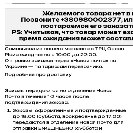
Желаемого товара нет в
Позвоните
+380980002377
, и
постараемся его заказат
PS: Учитывая, что товар может ех
время ожидания может составл
Самовывоз из нашего магазина в ТРЦ Ocean
Plaza ежедневно с 10:00 до 22:00.
Отправка заказов через «Новая почта» по
Украине — по тарифам перевозчика.
Подробнее про доставку
Заказы передаются на отделение Новая
Почта в течение 1-2 часов после
подтверждения заказа.
Заказы, оформленные и подтвержденные
до 18:00 (суббота, воскресенье до 17:00),
передаются в отделение Новая Почта для
отправки ЕЖЕДНЕВНО (суббота и