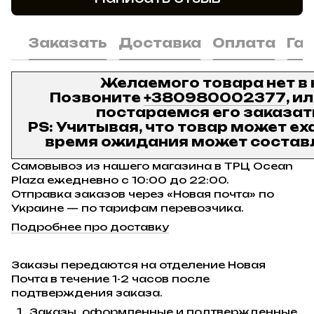
Заказать
Доставка
Оплата
Га
Желаемого товара нет в
Позвоните
+380980002377
, и
постараемся его заказат
PS: Учитывая, что товар может ех
время ожидания может составл
Самовывоз из нашего магазина в ТРЦ Ocean
Plaza ежедневно с 10:00 до 22:00.
Отправка заказов через «Новая почта» по
Украине — по тарифам перевозчика.
Подробнее про доставку
Заказы передаются на отделение Новая
Почта в течение 1-2 часов после
подтверждения заказа.
Заказы, оформленные и подтвержденные