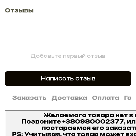
Отзывы
Добавьте первый отзыв
Написать отзыв
Заказать
Доставка
Оплата
Га
Желаемого товара нет в
Позвоните
+380980002377
, и
постараемся его заказат
PS: Учитывая, что товар может ех