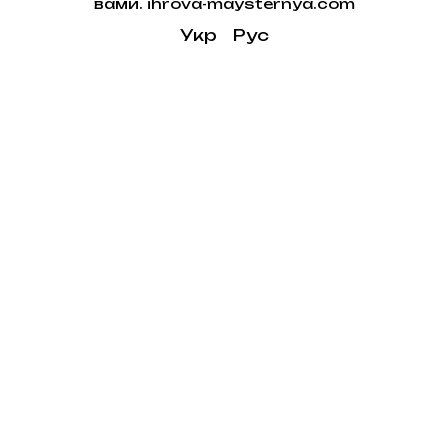
вами. ihrova-maysternya.com
Укр
Рус