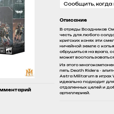
Сообщить, когда
Описание
В отряды Всадников См
честь для любого солда
кригских конях эти см
ничейной земле с копья
обрушиться на врага, 
может воспользоваться 
Из этого многокомпоне
пять Death Riders - эл
Astra Militarum в игра
идеально подходит для
отдаленных целей и до
омментарий
артиллерией.