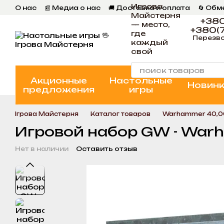
Игрова
Перейти к основному контенту
О нас
📰 Медиа о нас
🚚 Доставка и оплата
🔄 Обм
Майстерня
📄 Пользовательское соглашение
💬 Отзывы
📝 Бл
+380
— место,
+380(7
где
Перезво
каждый
свой
Акционные
Настольные
Новин
предложения
игры
Ігрова Майстерня
Каталог товаров
Warhammer 40,
Игровой набор GW - Warha
Нет в наличии
Оставить отзыв