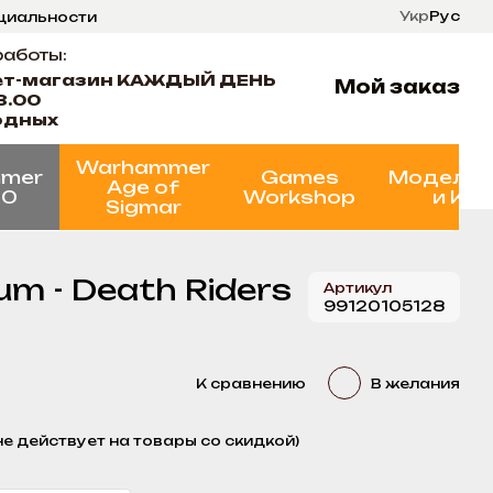
Укр
Рус
нциальности
ти
Состояние проектов
работы:
ет-магазин КАЖДЫЙ ДЕНЬ
Мой заказ
8.00
одных
Warhammer
mer
Games
Моделир
Age of
00
Workshop
и Кр
Sigmar
m - Death Riders
Артикул
99120105128
К сравнению
В желания
не действует на товары со скидкой)