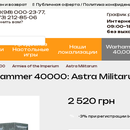
ен и возврат
📄 Публичная оферта / Политика конфиде
ог
📞 Контакты Ігрова Майстерня
Программа Лояльнос
(98) 000-23-77,
График 
3) 212-85-06
Интерн
нить вам?
09:00–1
без вых
Предзаказ
Наши
Warham
ки
Настольные
локализации
40,0
игры
000
Armies of the Imperium
Astra Militarum
mmer 40000: Astra Militaru
2 520 грн
%
-3% при регистрации (