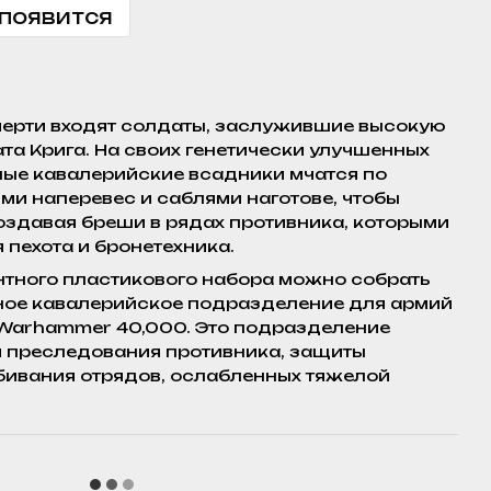
 появится
ерти входят солдаты, заслужившие высокую
та Крига. На своих генетически улучшенных
елые кавалерийские всадники мчатся по
ми наперевес и саблями наготове, чтобы
создавая бреши в рядах противника, которыми
пехота и бронетехника.
нтного пластикового набора можно собрать
итное кавалерийское подразделение для армий
х Warhammer 40,000. Это подразделение
 преследования противника, защиты
бивания отрядов, ослабленных тяжелой