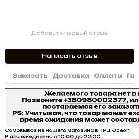
Добавьте первый отзыв
Написать отзыв
Заказать
Доставка
Оплата
Га
Желаемого товара нет в
Позвоните
+380980002377
, и
постараемся его заказат
PS: Учитывая, что товар может ех
время ожидания может составл
Самовывоз из нашего магазина в ТРЦ Ocean
Plaza ежедневно с 10:00 до 22:00.