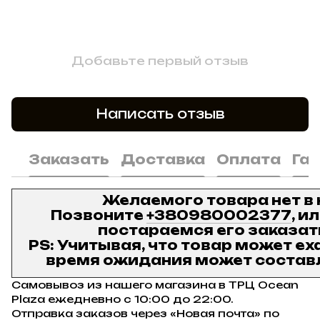
Добавьте первый отзыв
Написать отзыв
Заказать
Доставка
Оплата
Га
Желаемого товара нет в
Позвоните
+380980002377
, и
постараемся его заказат
PS: Учитывая, что товар может ех
время ожидания может составл
Самовывоз из нашего магазина в ТРЦ Ocean
Plaza ежедневно с 10:00 до 22:00.
Отправка заказов через «Новая почта» по