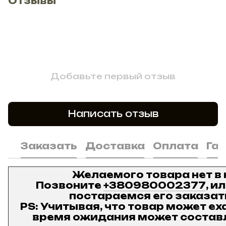
Отзывы
Добавьте первый отзыв
Написать отзыв
Заказать
Доставка
Оплата
Га
Желаемого товара нет в
Позвоните
+380980002377
, и
постараемся его заказат
PS: Учитывая, что товар может ех
время ожидания может составл