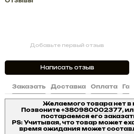
Отзывы
Добавьте первый отзыв
Написать отзыв
Заказать
Доставка
Оплата
Га
Желаемого товара нет в
Позвоните
+380980002377
, и
постараемся его заказат
PS: Учитывая, что товар может ех
время ожидания может составл