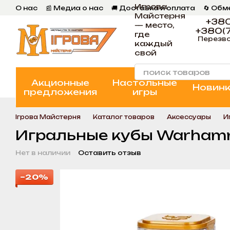
Игрова
Перейти к основному контенту
О нас
📰 Медиа о нас
🚚 Доставка и оплата
🔄 Обм
Майстерня
📄 Пользовательское соглашение
💬 Отзывы
📝 Бл
+380
— место,
+380(7
где
Перезво
каждый
свой
Акционные
Настольные
Новин
предложения
игры
Ігрова Майстерня
Каталог товаров
Аксессуары
И
Игральные кубы Warhammer
Нет в наличии
Оставить отзыв
−20%