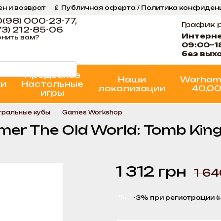
ен и возврат
📄 Публичная оферта / Политика конфиде
ог
📞 Контакты Ігрова Майстерня
Программа Лояльнос
(98) 000-23-77,
График 
3) 212-85-06
Интерн
нить вам?
09:00–1
без вых
Предзаказ
Наши
Warham
ки
Настольные
локализации
40,0
игры
гральные кубы
Games Workshop
 The Old World: Tomb Kings
1 312 грн
1 64
%
-3% при регистрации (