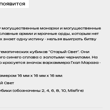
 появится
у могущественные монархи и могущественные
лавные армии и мрачные орды, которым нет
х знает одну истину - нельзя выиграть битву
 тематических кубиков "Старый Свет". Они
го синего сплава с золотыми чернилами. На
о красуется значок вархаммера Гхал Мараза -
мером 16 мм x 16 мм x 16 мм:
й Свет
ики (обозначены 2, 4, 6, 8, 10, Misfire)