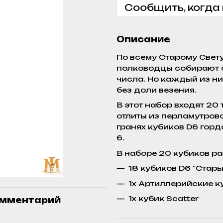
Сообщить, когда
Описание
По всему Старому Свет
полководцы собирают с
числа. Но каждый из ни
без доли везения.
В этот набор входят 20
отлиты из перламутрово
гранях кубиков D6 горд
6.
В наборе 20 кубиков раз
18 кубиков D6 "Стары
1x Артиллерийские куб
1x кубик Scatter
омментарий