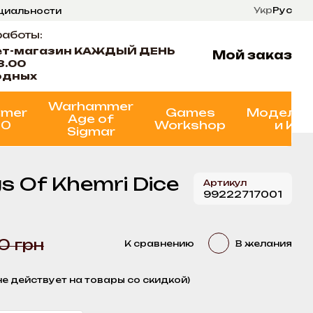
Укр
Рус
нциальности
ти
Состояние проектов
работы:
ет-магазин КАЖДЫЙ ДЕНЬ
Мой заказ
8.00
одных
Warhammer
mer
Games
Моделир
Age of
00
Workshop
и Кр
Sigmar
 Of Khemri Dice
Артикул
99222717001
0 грн
К сравнению
В желания
не действует на товары со скидкой)