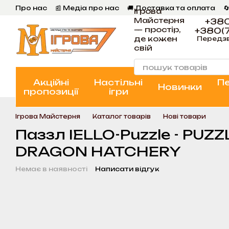
Перейти к основному контенту
Про нас
📰 Медіа про нас
🚚 Доставка та оплата

Ігрова
💬 Відгуки
📝 Блог
📞 Контакти Ігрова Майстерня
Майстерня
+380
— простір,
+380(7
де кожен
Передз
свій
Акційні
Настільні
П
Новинки
пропозиції
ігри
Ігрова Майстерня
Каталог товарів
Нові товари
Паззл IELLO-Puzzle - PUZ
DRAGON HATCHERY
Немає в наявності
Написати відгук