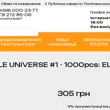
 Обмін та повернення
📄 Публічна оферта / Політика кон
Програма Лояльності
Стан проєктів
(98) 000-23-77,
Графік р
3) 212-85-06
Інтерне
вонити вам?
18.00
без вих
ередзамовлення
Наші
Warhamm
Настільні ігри
локалізації
40,000
ZLE UNIVERSE #1 - 1000pcs:
305 грн
%
-3% при реєстрації (не 