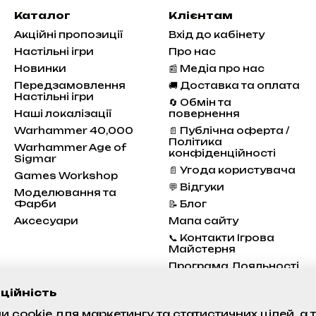
Каталог
Клієнтам
Акційні пропозиції
Вхід до кабінету
Настільні ігри
Про нас
Новинки
📰 Медіа про нас
Передзамовлення
🚚 Доставка та оплата
Настільні ігри
🔄 Обмін та
Наші локалізації
повернення
Warhammer 40,000
📄 Публічна оферта /
Політика
Warhammer Age of
конфіденційності
Sigmar
📄 Угода користувача
Games Workshop
💬 Відгуки
Моделювання та
Фарби
📝 Блог
Аксесуари
Мапа сайту
📞 Контакти Ігрова
Майстерня
Програма Лояльності
Стан проєктів
ційність
 cookie для маркетингу та статистичних цілей, а
Ми в соцмережах