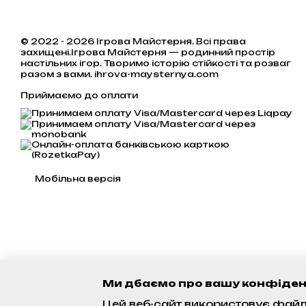
© 2022 - 2026 Ігрова Майстерня. Всі права
захищені.Ігрова Майстерня — родинний простір
настільних ігор. Творимо історію стійкості та розваг
разом з вами. ihrova-maysternya.com
Приймаємо до оплати
Мобільна версія
Ми дбаємо про вашу конфіден
Цей веб-сайт використовує файли