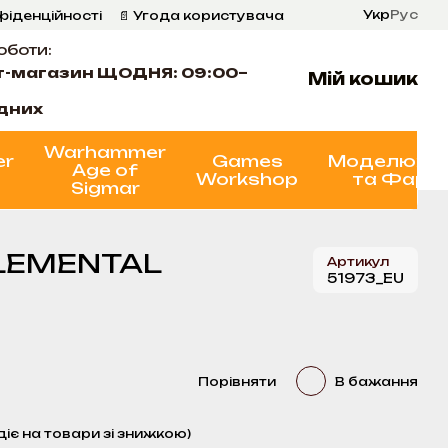
Укр
Рус
фіденційності
📄 Угода користувача
оботи:
т-магазин ЩОДНЯ: 09:00–
Мій кошик
ідних
Warhammer
er
Games
Моделюва
Age of
Workshop
та Фарб
Sigmar
 ELEMENTAL
Артикул
51973_EU
Порівняти
В бажання
діє на товари зі знижкою)