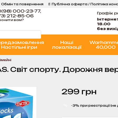
 Обмін та повернення
📄 Публічна оферта / Політика кон
Програма Лояльності
Стан проєктів
(98) 000-23-77,
Графік р
3) 212-85-06
Інтерне
вонити вам?
18.00
без вих
ередзамовлення
Наші
Warhamm
Настільні ігри
локалізації
40,000
імейні
AS. Світ спорту. Дорожня вер
299 грн
%
-3% при реєстрації (не 