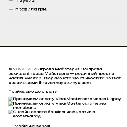
1 кубик;
правила гри.
© 2022 - 2026 Ігрова Майстерня. Всі права
захищені.Ігрова Майстерня — родинний простір
настільних ігор. Творимо історію стійкості та розваг
разом з вами. ihrova-maysternya.com
Приймаємо до оплати
Мобільна версія