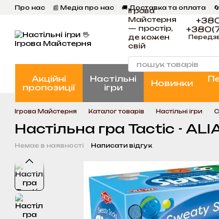
Перейти к основному контенту
Про нас
📰 Медіа про нас
🚚 Доставка та оплата

Ігрова
💬 Відгуки
📝 Блог
📞 Контакти Ігрова Майстерня
Майстерня
+380
— простір,
+380(7
де кожен
Передз
свій
Акційні
Настільні
П
Новинки
пропозиції
ігри
Ігрова Майстерня
Каталог товарів
Настільні ігри
С
Настільна гра Tactic - ALI
Немає в наявності
Написати відгук