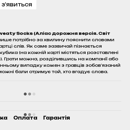
 з'явиться
Sweaty Socks (Аліас дорожня версія. Світ
 лише потрібно за хвилину пояснити словами
артці слів. Як саме зазвичай пізнається
убика (на кожній карті містяться розставлені
). Грати можна, розділившись на компанії або
анньому випадку кожен з гравців зобов'язаний
можні бали отримує той, хто вгадує слова.
ка
Оплата
Гарантія