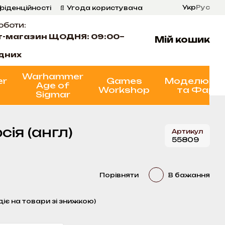
Укр
Рус
фіденційності
📄 Угода користувача
оботи:
т-магазин ЩОДНЯ: 09:00–
Мій кошик
ідних
Warhammer
er
Games
Моделюва
Age of
Workshop
та Фарб
Sigmar
сія (англ)
Артикул
55809
Порівняти
В бажання
діє на товари зі знижкою)