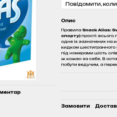
Повідомити, коли
Опис
Правила
Snack Alias: 
спорту)
прості: всього
одне із зазначених на к
кидком шестигранного к
під номерами шість слів
ж кожен за себе. В ост
побути ведучим, а пере
оментар
Замовити
Достав