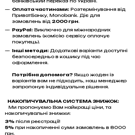
банківський переказ по Україні.
Оплата частинами:
Розтермінування від
ПриватБанку, Monobank. Діє для
замовлень від
2000 грн
.
PayPal:
Виключно для міжнародних
замовлень (комісію сервісу оплачує
покупець).
Інші методи:
Додаткові варіанти доступні
безпосередньо в кошику під час
оформлення.
Потрібна допомога?
Якщо жоден із
варіантів вам не підходить, наш менеджер
запропонує індивідуальне рішення.
НАКОПИЧУВАЛЬНА СИСТЕМА ЗНИЖОК:
Ми пропонуємо Вам найкращі ціни, та
накопичувальні знижки:
3%
після реєстрації!
5%
при накопиченні суми замовлень в 8000
грн.