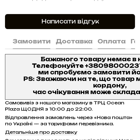
Написати відгук
Замовити
Доставка
Оплата
Га
Бажаного товару немає в 
Телефонуйте
+3809800023
ми спробуємо замовити йо
PS: Зважаючи на те, що товар м
кордону,
час очікування може складат
Самовивіз з нашого магазину в ТРЦ Ocean
Plaza ЩОДНЯ з 10:00 до 22:00.
Відправлення замовлень через «Нова пошта»
по Україні — за тарифами перевізника.
Детальніше про доставку