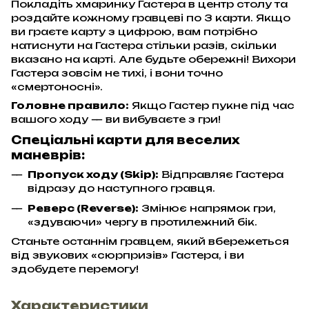
Покладіть хмаринку Гастера в центр столу та
роздайте кожному гравцеві по 3 карти. Якщо
ви граєте карту з цифрою, вам потрібно
натиснути на Гастера стільки разів, скільки
вказано на карті. Але будьте обережні! Вихори
Гастера зовсім не тихі, і вони точно
«смертоносні».
Головне правило:
Якщо Гастер пукне під час
вашого ходу — ви вибуваєте з гри!
Спеціальні карти для веселих
маневрів:
Пропуск ходу (Skip):
Відправляє Гастера
відразу до наступного гравця.
Реверс (Reverse):
Змінює напрямок гри,
«здуваючи» чергу в протилежний бік.
Станьте останнім гравцем, який вбережеться
від звукових «сюрпризів» Гастера, і ви
здобудете перемогу!
Характеристики