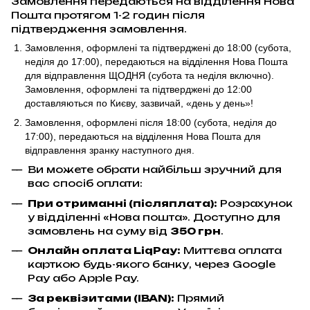
Замовлення передаються на відділення Нова
Пошта протягом 1-2 годин після
підтвердження замовлення.
Замовлення, оформлені та підтверджені до 18:00
(субота,
неділя до 17:00)
, передаються на відділення Нова Пошта
для відправлення ЩОДНЯ (субота та неділя включно).
Замовлення, оформлені та підтверджені до 12:00
доставляються по Києву, зазвичай, «день у день»!
Замовлення, оформлені після 18:00 (субота, неділя до
17:00),
передаються на відділення Нова Пошта для
відправлення
зранку наступного дня.
Ви можете обрати найбільш зручний для
вас спосіб оплати:
При отриманні (післяплата):
Розрахунок
у відділенні «Нова пошта». Доступно для
замовлень на суму від
350 грн
.
Онлайн оплата LiqPay
:
Миттєва оплата
карткою будь-якого банку, через Google
Pay або Apple Pay.
За реквізитами (IBAN):
Прямий