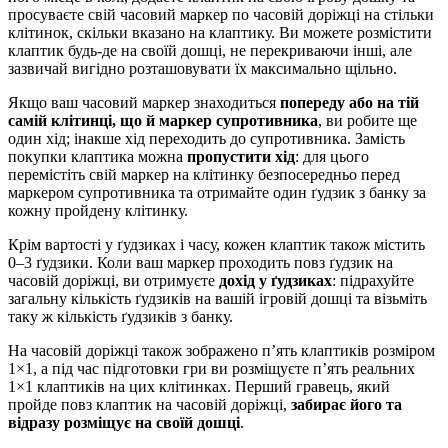
просуваєте свій часовий маркер по часовій доріжці на стільки
клітинок, скільки вказано на клаптику. Ви можете розмістити
клаптик будь-де на своїй дошці, не перекриваючи інші, але
зазвичай вигідно розташовувати їх максимально щільно.
Якщо ваш часовий маркер знаходиться
попереду або на тій
самій клітинці, що й маркер супротивника
, ви робите ще
один хід; інакше хід переходить до супротивника. Замість
покупки клаптика можна
пропустити хід
: для цього
перемістіть свій маркер на клітинку безпосередньо перед
маркером супротивника та отримайте один ґудзик з банку за
кожну пройдену клітинку.
Крім вартості у ґудзиках і часу, кожен клаптик також містить
0–3 ґудзики. Коли ваш маркер проходить повз ґудзик на
часовій доріжці, ви отримуєте
дохід у ґудзиках
: підрахуйте
загальну кількість ґудзиків на вашій ігровій дошці та візьміть
таку ж кількість ґудзиків з банку.
На часовій доріжці також зображено п’ять клаптиків розміром
1×1, а під час підготовки гри ви розміщуєте п’ять реальних
1×1 клаптиків на цих клітинках. Перший гравець, який
пройде повз клаптик на часовій доріжці,
забирає його та
відразу розміщує на своїй дошці
.