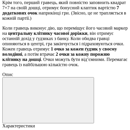
Крім того, перший гравець, який повністю заповнить квадрат
7×7 на своїй дошці, отримує бонусний клаптик вартістю
7
додаткових очок
наприкінці гри. (Звісно, це не трапляється в
кожній партії.)
Коли гравець виконує дію, що переміщує його часовий маркер
на
центральну клітинку часової доріжки
, він отримує
останній дохід у ґудзиках з банку. Коли обидва гравці
опиняються в центрі, гра закінчується і підраховуються очки.
Кожен гравець отримує
1 очко за кожен ґудзик у своєму
володінні
, а потім втрачає
2 очки за кожну порожню
клітинку на дошці
. Очки можуть бути від’ємними. Перемагає
гравець із найбільшою кількістю очок.
Опис
Характеристики