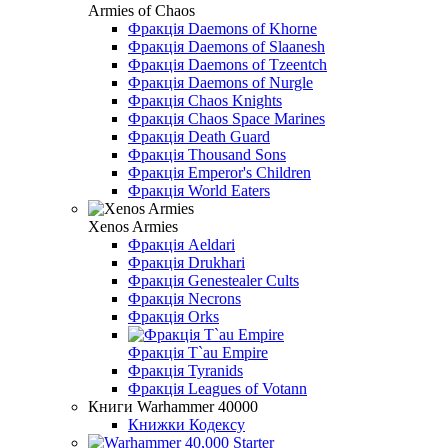
Armies of Chaos
Фракція Daemons of Khorne
Фракція Daemons of Slaanesh
Фракція Daemons of Tzeentch
Фракція Daemons of Nurgle
Фракція Chaos Knights
Фракція Chaos Space Marines
Фракція Death Guard
Фракція Thousand Sons
Фракція Emperor's Children
Фракція World Eaters
Xenos Armies
Фракція Aeldari
Фракція Drukhari
Фракція Genestealer Cults
Фракція Necrons
Фракція Orks
Фракція T`au Empire
Фракція Tyranids
Фракція Leagues of Votann
Книги Warhammer 40000
Книжки Кодексу