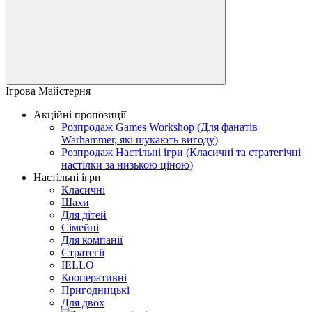
Ігрова Майстерня
Акційні пропозиції
Розпродаж Games Workshop (Для фанатів
Warhammer, які шукають вигоду)
Розпродаж Настільні ігри (Класичні та стратегічні
настілки за низькою ціною)
Настільні ігри
Класичні
Шахи
Для дітей
Сімейні
Для компанії
Стратегії
IELLO
Кооперативні
Пригодницькі
Для двох