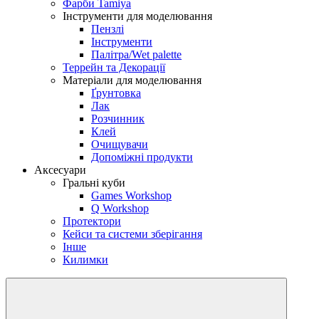
Фарби Tamiya
Інструменти для моделювання
Пензлі
Інструменти
Палітра/Wet palette
Террейн та Декорації
Матеріали для моделювання
Ґрунтовка
Лак
Розчинник
Клей
Очищувачи
Допоміжні продукти
Аксесуари
Гральні куби
Games Workshop
Q Workshop
Протектори
Кейси та системи зберігання
Інше
Килимки