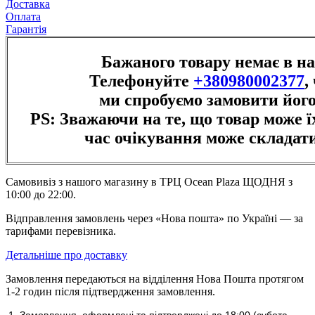
Доставка
Оплата
Гарантія
Бажаного товару немає в н
Телефонуйте
+380980002377
,
ми спробуємо замовити його
PS: Зважаючи на те, що товар може їх
час очікування може складати
Самовивіз з нашого магазину в ТРЦ Ocean Plaza ЩОДНЯ з
10:00 до 22:00.
Відправлення замовлень через «Нова пошта» по Україні — за
тарифами перевізника.
Детальніше про доставку
Замовлення передаються на відділення Нова Пошта протягом
1-2 годин після підтвердження замовлення.
Замовлення, оформлені та підтверджені до 18:00
(субота,