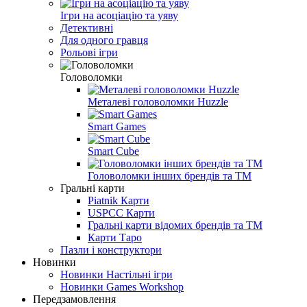
Ігри на асоціацію та уяву
Детективні
Для одного гравця
Рольові ігри
Головоломки
Металеві головоломки Huzzle
Smart Games
Smart Cube
Головоломки інших брендів та ТМ
Гральні карти
Piatnik Карти
USPCC Карти
Гральні карти відомих брендів та ТМ
Карти Таро
Пазли і конструктори
Новинки
Новинки Настільні ігри
Новинки Games Workshop
Передзамовлення