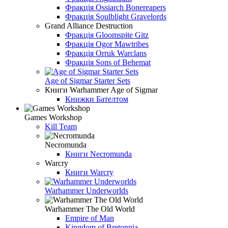
Фракція Ossiarch Bonereapers
Фракція Soulblight Gravelords
Grand Alliance Destruction
Фракція Gloomspite Gitz
Фракція Ogor Mawtribes
Фракція Orruk Warclans
Фракція Sons of Behemat
Age of Sigmar Starter Sets
Книги Warhammer Age of Sigmar
Книжки Бателтом
Games Workshop
Kill Team
Necromunda
Книги Necromunda
Warcry
Книги Warcry
Warhammer Underworlds
Warhammer The Old World
Empire of Man
Kingdom of Bretonnia