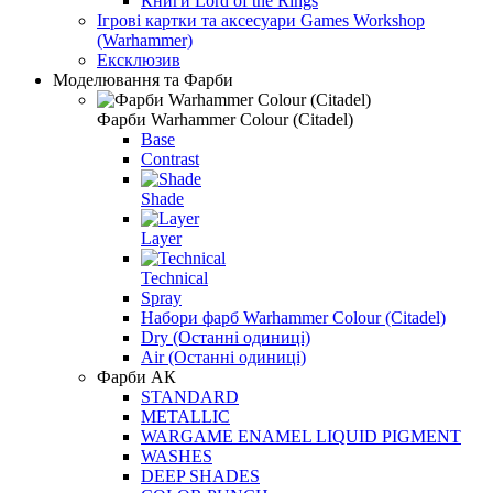
Книги Lord of the Rings
Ігрові картки та аксесуари Games Workshop
(Warhammer)
Ексклюзив
Моделювання та Фарби
Фарби Warhammer Colour (Citadel)
Base
Contrast
Shade
Layer
Technical
Spray
Набори фарб Warhammer Colour (Citadel)
Dry (Останні одиниці)
Air (Останні одиниці)
Фарби АК
STANDARD
METALLIC
WARGAME ENAMEL LIQUID PIGMENT
WASHES
DEEP SHADES