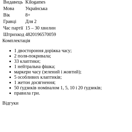
Видавець
Kilogames
Мова
Українська
Вік
8+
Гравці
Для 2
Час партії
15 – 30 хвилин
Штрихкод
4820196570059
Комплектація
1 двостороння доріжка часу;
2 поля-покривала;
33 клаптики;
1 нейтральна фішка;
маркери часу (зелений і жовтий);
5 особливих клаптиків;
1 жетон досягнення;
50 ґудзиків номіналом 1, 5, 10 і 20 ґудзиків;
правила гри.
Відгуки