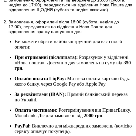
неділя до 17:00)
, передаються на відділення Нова Пошта для
відправлення ЩОДНЯ (субота та неділя включно).
Замовлення, оформлені після 18:00 (субота, неділя до
17:00),
передаються на відділення Нова Пошта для
відправлення
зранку наступного дня.
Ви можете обрати найбільш зручний для вас спосіб
оплати:
При отриманні (післяплата):
Розрахунок у відділенні
«Нова пошта». Доступно для замовлень на суму від
350
грн
.
Онлайн оплата LiqPay
:
Миттєва оплата карткою будь-
якого банку, через Google Pay або Apple Pay.
За реквізитами (IBAN):
Прямий банківський переказ
по Україні.
Оплата частинами:
Розтермінування від ПриватБанку,
Monobank. Діє для замовлень від
2000 грн
.
PayPal:
Виключно для міжнародних замовлень (комісію
сервісу оплачує покупець).