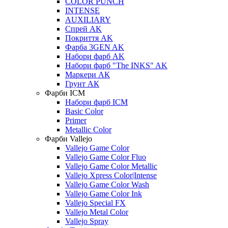
COLOR PUNCH
INTENSE
AUXILIARY
Спрей AK
Покриття AK
Фарба 3GEN AK
Набори фарб AK
Набори фарб "The INKS" AK
Маркери АК
Грунт АК
Фарби ICM
Набори фарб ICM
Basic Color
Primer
Metallic Color
Фарби Vallejo
Vallejo Game Color
Vallejo Game Color Fluo
Vallejo Game Color Metallic
Vallejo Xpress Color|Intense
Vallejo Game Color Wash
Vallejo Game Color Ink
Vallejo Special FX
Vallejo Metal Color
Vallejo Spray