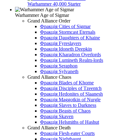
Warhammer 40,000 Starter
Warhammer Age of Sigmar
Grand Alliance Order
Фракція Cities of Sigmar
Фракція Stormcast Eternals
Фракція Daughters of Khaine
Фракція Fyreslayers
Фракція Idoneth Deepkin
Фракція Kharadron Overlords
Фракція Lumineth Realm-lords
Фракція Seraphon
Фракція Sylvaneth
Grand Alliance Chaos
Фракція Blades of Khorne
Фракція Disciples of Tzeentch
Фракція Hedonites of Slaanesh
Фракція Maggotkin of Nurgle
Фракція Slaves to Darkness
Фракція Beasts of Chaos
Фракція Skaven
Фракція Helsmiths of Hashut
Grand Alliance Death
Фракція Flesh-eater Courts
Фракція Nighthaunt