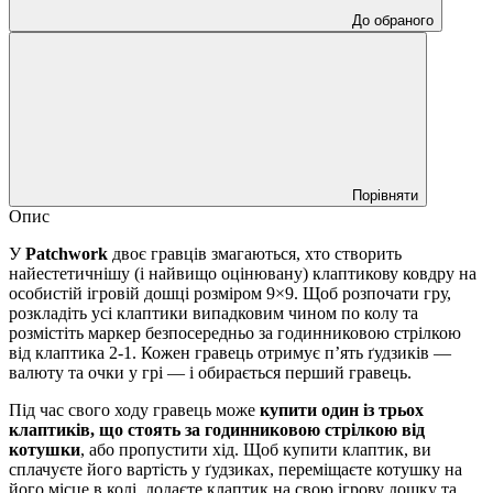
До обраного
Порівняти
Опис
У
Patchwork
двоє гравців змагаються, хто створить
найестетичнішу (і найвищо оцінювану) клаптикову ковдру на
особистій ігровій дошці розміром 9×9. Щоб розпочати гру,
розкладіть усі клаптики випадковим чином по колу та
розмістіть маркер безпосередньо за годинниковою стрілкою
від клаптика 2-1. Кожен гравець отримує п’ять ґудзиків —
валюту та очки у грі — і обирається перший гравець.
Під час свого ходу гравець може
купити один із трьох
клаптиків, що стоять за годинниковою стрілкою від
котушки
, або пропустити хід. Щоб купити клаптик, ви
сплачуєте його вартість у ґудзиках, переміщаєте котушку на
його місце в колі, додаєте клаптик на свою ігрову дошку та