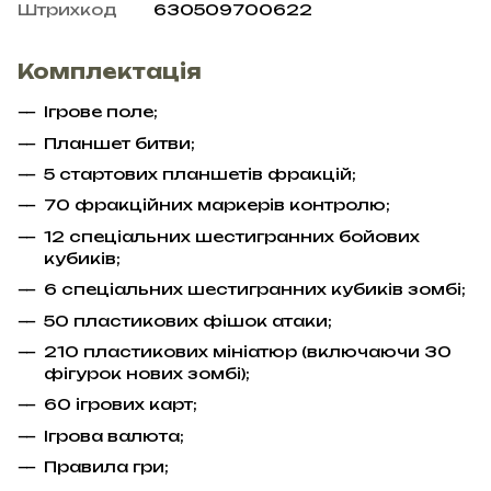
Штрихкод
630509700622
Комплектація
Ігрове поле;
Планшет битви;
5 стартових планшетів фракцій;
70 фракційних маркерів контролю;
12 спеціальних шестигранних бойових
кубиків;
6 спеціальних шестигранних кубиків зомбі;
50 пластикових фішок атаки;
210 пластикових мініатюр (включаючи 30
фігурок нових зомбі);
60 ігрових карт;
Ігрова валюта;
Правила гри;