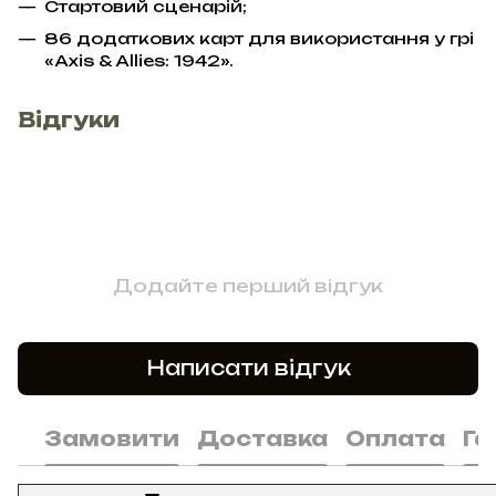
Стартовий сценарій;
86 додаткових карт для використання у грі
«Axis & Allies: 1942».
Відгуки
Додайте перший відгук
Написати відгук
Замовити
Доставка
Оплата
Га