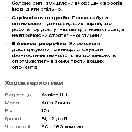
баланс сил і змушуючи вчорашніх ворогів
іноді діяти спільно.
Стрімкість та драйв:
Правила були
оптимізовані для швидших партій, що
робить гру доступнішою для нових гравців,
не втрачаючи стратегічної глибини.
Військові розробки:
Ви зможете
досліджувати та використовувати
фантастичні технології, які допоможуть
спрямувати гнів зомбі проти ваших
опонентів.
Характеристики
Видавець
Avalon Hill
Мова
Англійська
Вік
12+
Гравці
Від 2 до 5
Час партії
60 – 180 хвилин