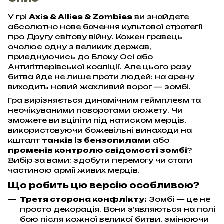
У грі
Axis & Allies & Zombies
ви знайдете
абсолютно нове бачення культової стратегії
про Другу світову війну. Кожен гравець
очолює одну з великих держав,
приєднуючись до Блоку Осі або
Антигітлерівської коаліції. Але цього разу
битва йде не лише проти людей: на арену
виходить новий жахливий ворог — зомбі.
Гра вирізняється динамічним геймплеєм та
неочікуваними поворотами сюжету. Чи
зможете ви вціліти під натиском мерців,
використовуючи божевільні винаходи на
кшталт
танків із бензопилами
або
променів контролю свідомості зомбі
?
Вибір за вами: здобути перемогу чи стати
частиною армії живих мерців.
Що робить цю версію особливою?
Третя сторона конфлікту:
Зомбі — це не
просто декорація. Вони з’являються на полі
бою після кожної великої битви, змінюючи