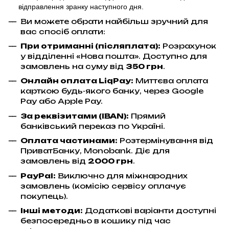
відправлення
зранку наступного дня.
Ви можете обрати найбільш зручний для
вас спосіб оплати:
При отриманні (післяплата):
Розрахунок
у відділенні «Нова пошта». Доступно для
замовлень на суму від
350 грн
.
Онлайн оплата LiqPay
:
Миттєва оплата
карткою будь-якого банку, через Google
Pay або Apple Pay.
За реквізитами (IBAN):
Прямий
банківський переказ по Україні.
Оплата частинами:
Розтермінування від
ПриватБанку, Monobank. Діє для
замовлень від
2000 грн
.
PayPal:
Виключно для міжнародних
замовлень (комісію сервісу оплачує
покупець).
Інші методи:
Додаткові варіанти доступні
безпосередньо в кошику під час